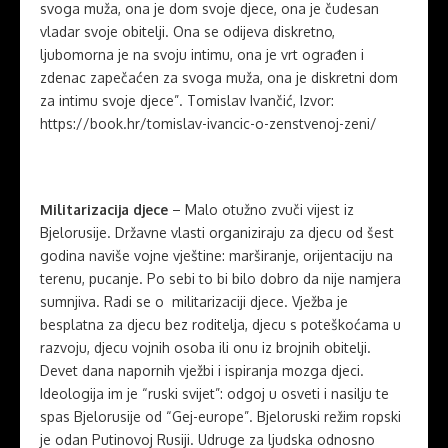
svoga muža, ona je dom svoje djece, ona je čudesan
vladar svoje obitelji. Ona se odijeva diskretno,
ljubomorna je na svoju intimu, ona je vrt ograđen i
zdenac zapečaćen za svoga muža, ona je diskretni dom
za intimu svoje djece”. Tomislav Ivančić, Izvor:
https://book.hr/tomislav-ivancic-o-zenstvenoj-zeni/
Militarizacija djece
– Malo otužno zvuči vijest iz
Bjelorusije. Državne vlasti organiziraju za djecu od šest
godina naviše vojne vještine: marširanje, orijentaciju na
terenu, pucanje. Po sebi to bi bilo dobro da nije namjera
sumnjiva. Radi se o militarizaciji djece. Vježba je
besplatna za djecu bez roditelja, djecu s poteškoćama u
razvoju, djecu vojnih osoba ili onu iz brojnih obitelji.
Devet dana napornih vježbi i ispiranja mozga djeci.
Ideologija im je “ruski svijet”: odgoj u osveti i nasilju te
spas Bjelorusije od “Gej-europe”. Bjeloruski režim ropski
je odan Putinovoj Rusiji. Udruge za ljudska odnosno