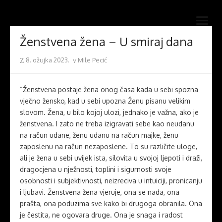
Skip
Novi mostovi com
to
Dobrodošli na stranice Novi mostovi – Mile Pecić
open
content
menu
Ženstvena žena – U smiraj dana
Posted
Author
8. ožujka 2023.
Mile Pecić
on
“Ženstvena postaje žena onog časa kada u sebi spozna
vječno žensko, kad u sebi upozna Ženu pisanu velikim
slovom. Žena, u bilo kojoj ulozi, jednako je važna, ako je
ženstvena. I zato ne treba izigravati sebe kao neudanu
na račun udane, ženu udanu na račun majke, ženu
zaposlenu na račun nezaposlene. To su različite uloge,
ali je žena u sebi uvijek ista, silovita u svojoj ljepoti i draži,
dragocjena u nježnosti, toplini i sigurnosti svoje
osobnosti i subjektivnosti, neizreciva u intuiciji, pronicanju
i ljubavi. Ženstvena žena vjeruje, ona se nada, ona
prašta, ona poduzima sve kako bi drugoga obranila. Ona
je čestita, ne ogovara druge. Ona je snaga i radost