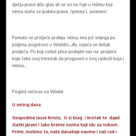
dječja prava dižu glas ali se on ne čuje u režimu koji
nema sluha za ljudska prava. /prema L avvenire/
Pomalo se proljeće probija. Istina, ima još snijega po
poljima, pogotovo u Velebitu…Ali, osjeća se dašak
proljeća. Po koji cvrkut ptice podsjeti nas na proljeće
koje čeka svoj trenutak da progovori u svoj raskoši boja i
mirisa…
Pogled večeras na Velebit
U smiraj dana:
Gospodine Isuse Kriste, ti si blag i krotak te daješ
slatki jaram i lako breme onima koji idu za tobom.
Primi, molimo te, naše današnje naume i naš rad i