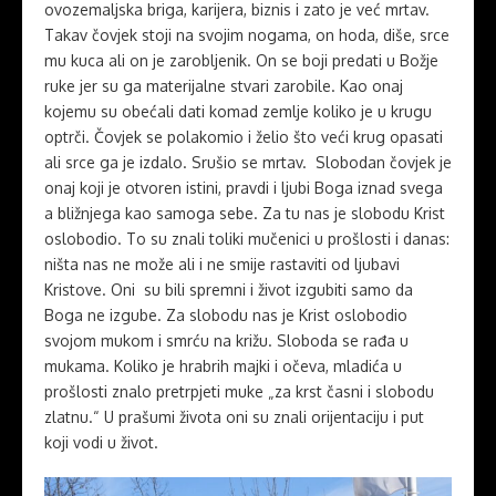
ovozemaljska briga, karijera, biznis i zato je već mrtav.
Takav čovjek stoji na svojim nogama, on hoda, diše, srce
mu kuca ali on je zarobljenik. On se boji predati u Božje
ruke jer su ga materijalne stvari zarobile. Kao onaj
kojemu su obećali dati komad zemlje koliko je u krugu
optrči. Čovjek se polakomio i želio što veći krug opasati
ali srce ga je izdalo. Srušio se mrtav. Slobodan čovjek je
onaj koji je otvoren istini, pravdi i ljubi Boga iznad svega
a bližnjega kao samoga sebe. Za tu nas je slobodu Krist
oslobodio. To su znali toliki mučenici u prošlosti i danas:
ništa nas ne može ali i ne smije rastaviti od ljubavi
Kristove. Oni su bili spremni i život izgubiti samo da
Boga ne izgube. Za slobodu nas je Krist oslobodio
svojom mukom i smrću na križu. Sloboda se rađa u
mukama. Koliko je hrabrih majki i očeva, mladića u
prošlosti znalo pretrpjeti muke „za krst časni i slobodu
zlatnu.“ U prašumi života oni su znali orijentaciju i put
koji vodi u život.