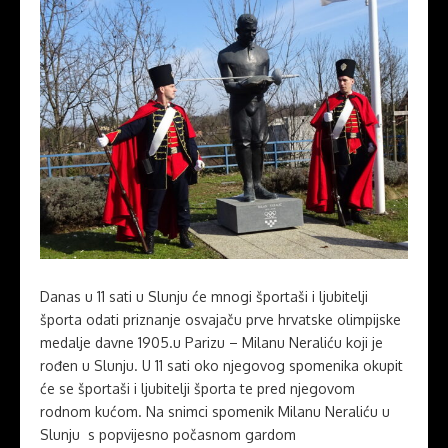
Danas u 11 sati u Slunju će mnogi športaši i ljubitelji
športa odati priznanje osvajaču prve hrvatske olimpijske
medalje davne 1905.u Parizu – Milanu Neraliću koji je
rođen u Slunju. U 11 sati oko njegovog spomenika okupit
će se športaši i ljubitelji športa te pred njegovom
rodnom kućom. Na snimci spomenik Milanu Neraliću u
Slunju s popvijesno počasnom gardom