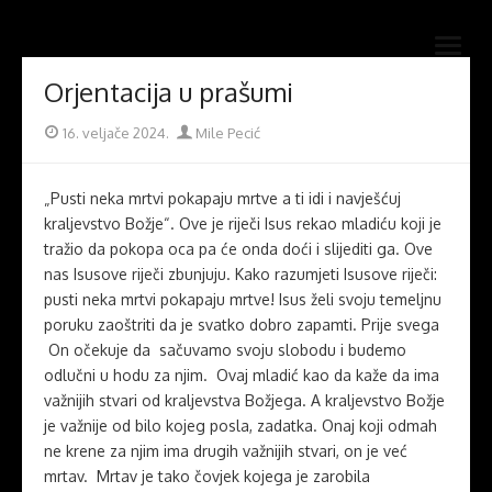
Skip
Novi mostovi com
to
Dobrodošli na stranice Novi mostovi – Mile Pecić
open
content
menu
Orjentacija u prašumi
Posted
Author
16. veljače 2024.
Mile Pecić
on
„Pusti neka mrtvi pokapaju mrtve a ti idi i navješćuj
kraljevstvo Božje“. Ove je riječi Isus rekao mladiću koji je
tražio da pokopa oca pa će onda doći i slijediti ga. Ove
nas Isusove riječi zbunjuju. Kako razumjeti Isusove riječi:
pusti neka mrtvi pokapaju mrtve! Isus želi svoju temeljnu
poruku zaoštriti da je svatko dobro zapamti. Prije svega
On očekuje da sačuvamo svoju slobodu i budemo
odlučni u hodu za njim. Ovaj mladić kao da kaže da ima
važnijih stvari od kraljevstva Božjega. A kraljevstvo Božje
je važnije od bilo kojeg posla, zadatka. Onaj koji odmah
ne krene za njim ima drugih važnijih stvari, on je već
mrtav. Mrtav je tako čovjek kojega je zarobila