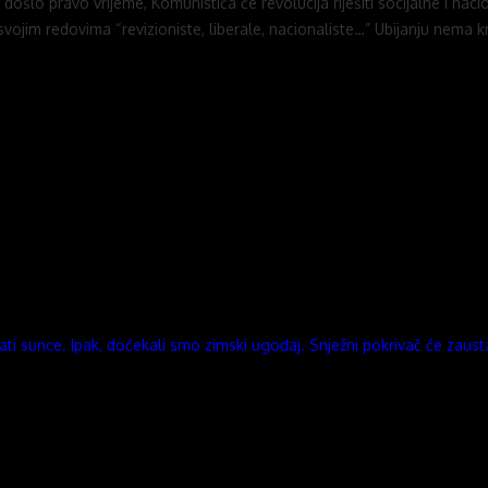
šlo pravo vrijeme, Komunističa će revolucija riješiti socijalne i nacio
 svojim redovima “revizioniste, liberale, nacionaliste…” Ubijanju nema kr
ti sunce. Ipak, doćekali smo zimski ugođaj. Snježni pokrivač će zaustav