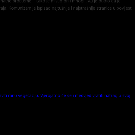
nalne probleme – tako je mislio on i mnogi.. Ali je otkrio da je
aja. Komunizam je ispisao najtužnije i najstrašnije stranice u povijesti
iti ranu vegetaciju. Vjerojatno će se i medvjed vratiti natrag u svoj