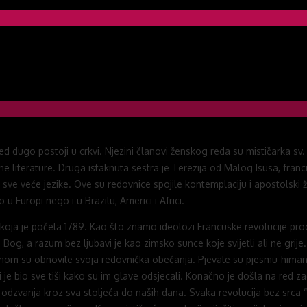
ugo postoji u crkvi. Njezini članovi ženskog reda su mističarka sv. Ter
ične literature. Druga istaknuta sestra je Terezija od Malog Isusa, fra
 veće jezike. Ove su redovnice spojile kontemplaciju i apostolski žar 
 Europi nego i u Brazilu, Americi i Africi.
koja je počela 1789. Kao što znamo ideolozi Francuske revolucije prog
 Bog, a razum bez ljubavi je kao zimsko sunce koje svijetli ali ne grij
jotinom su obnovile svoja redovnička obećanja. Pjevale su pjesmu-hima
 je bio sve tiši kako su im glave odsjecali. Konačno je došla na red zad
odzvanja kroz sva stoljeća do naših dana. Svaka revolucija bez srca “jed