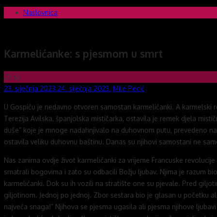
Skip
Naslovnica
Novi mostovi com
Dobrodošli na stranice Novi mostovi – Mile Pecić
to
content
Karmelićanke: s pjesmom u smrt
23
sij
Posted
Author
23. siječnja 2023.
24. siječnja 2023.
Mile Pecić
on
U Gospiću je nedavno otvoren samostan karmelićanki. A karmelski red d
Terezija Avilska, španjolska mističarka, ostavila je remek djela mist
duše” koje je mnoge nadahnjivalo na duhovnom putu, prevedeno na sve
ostavila veliku duhovnu baštinu. Danas su njihovi samostani ne samo u
Nas zanima ovdje život karmelićanki za vrijeme Francuske revolucije 
smatrali bogovima i zato su odbacili Božju ljubav. Njima je razum bio
karmelićanki. Dok su ih vozili na stratište one su pjevale. Pred gil
giljotinom. Jednoj po jednoj. Zbor sestara bio je glasan u početku ali
najveća snaga!” Njihova se pjesma ugasila ali pjesma njihove ljubavi 