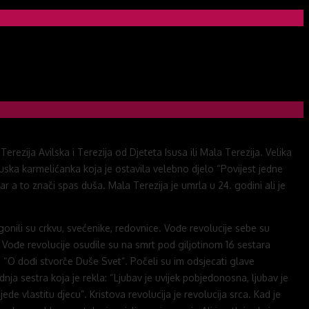
ezija Avilska i Terezija od Djeteta Isusa ili Mala Terezija. Velika
ncuska karmelićanka koja je ostavila velebno djelo “Povijest jedne
a to znači spas duša. Mala Terezija je umrla u 24. godini ali je
onili su crkvu, svećenike, redovnice. Vođe revolucije sebe su
e. Vođe revolucije osudile su na smrt pod giljotinom 16 sestara
n “O dođi stvorče Duše Svet”. Počeli su im odsjecati glave
nja sestra koja je rekla: “Ljubav je uvijek pobjedonosna, ljubav je
e vlastitu djecu”. Kristova revolucija je revolucija srca. Kad je