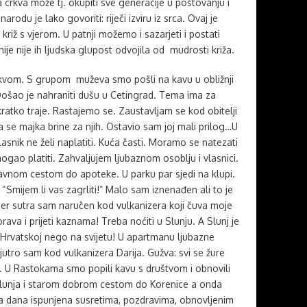
crkva može tj. okupiti sve generacije u poštovanju i
narodu je lako govoriti: riječi izviru iz srca. Ovaj je
riž s vjerom. U patnji možemo i sazarjeti i postati
žnije nije ih ljudska glupost odvojila od mudrosti križa.
kvom. S grupom muževa smo pošli na kavu u obližnji
Došao je nahraniti dušu u Cetingrad. Tema ima za
ratko traje. Rastajemo se. Zaustavljam se kod obitelji
 se majka brine za njih. Ostavio sam joj mali prilog…U
asnik ne želi naplatiti. Kuća časti. Moramo se natezati
gao platiti. Zahvaljujem ljubaznom osoblju i vlasnici.
lavnom cestom do apoteke. U parku par sjedi na klupi.
“Smijem li vas zagrliti!” Malo sam iznenađen ali to je
jer sutra sam naručen kod vulkanizera koji čuva moje
ava i prijeti kaznama! Treba noćiti u Slunju. A Slunj je
u Hrvatskoj nego na svijetu! U apartmanu ljubazne
jutro sam kod vulkanizera Darija. Gužva: svi se žure
e. U Rastokama smo popili kavu s društvom i obnovili
nja i starom dobrom cestom do Korenice a onda
a dana ispunjena susretima, pozdravima, obnovljenim