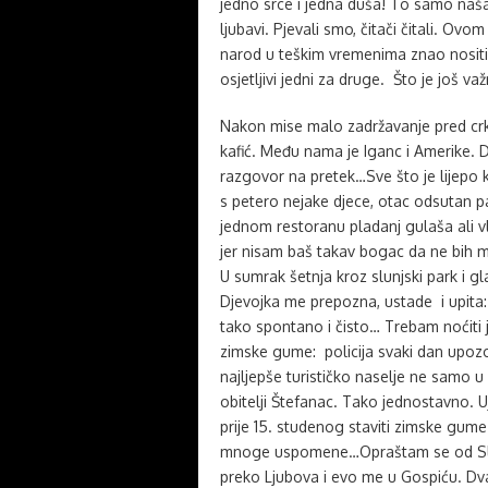
jedno srce i jedna duša! To samo naša 
ljubavi. Pjevali smo, čitači čitali. Ovom 
narod u teškim vremenima znao nositi k
osjetljivi jedni za druge. Što je još va
Nakon mise malo zadržavanje pred cr
kafić. Među nama je Iganc i Amerike. 
razgovor na pretek…Sve što je lijepo k
s petero nejake djece, otac odsutan pa
jednom restoranu pladanj gulaša ali vl
jer nisam baš takav bogac da ne bih mo
U sumrak šetnja kroz slunjski park i g
Djevojka me prepozna, ustade i upita: 
tako spontano i čisto… Trebam noćiti 
zimske gume: policija svaki dan upozor
najljepše turističko naselje ne samo 
obitelji Štefanac. Tako jednostavno. U
prije 15. studenog staviti zimske gum
mnoge uspomene…Opraštam se od Slu
preko Ljubova i evo me u Gospiću. Dv