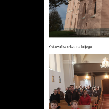
Cvitovačka crkva na brijegu