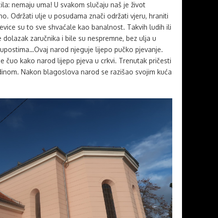
la: nemaju uma! U svakom slučaju naš je život
o. Održati ulje u posudama znači održati vjeru, hraniti
evice su to sve shvaćale kao banalnost. Takvih ludih ili
 dolazak zaručnika i bile su nespremne, bez ulja u
lupostima…Ovaj narod njeguje lijepo pučko pjevanje.
e čuo kako narod lijepo pjeva u crkvi. Trenutak pričesti
podinom. Nakon blagoslova narod se razišao svojim kuća