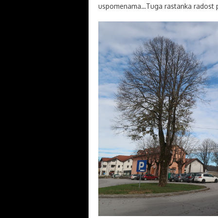
uspomenama…Tuga rastanka radost p