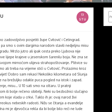
du
Pr
13
STU
o zadovoljstvo posjetiti župe Cvitović i Cetingrad.
n pa smo s ovim dargima narodom slavili nedjeljnu misu
ngradu. Mrzlo jutro ali ipak cesta preko Ljubova nije
ve lijepe krajeve u jesenskom šarenilu boja. Ne zna se
 i svojom mirnoćom ulijeva strahopoštovanje. Plitvice su
o ali treba na vrijeme stići u Cvitović. Prolazimo kroz
a svijet! Dobro sam rekao! Nekoliko kilometara od Slunja
e na brežuljku odakle puca pogled na istok i zapad.
enje, misu… U 10 sati smo na oltaru. U pratnji
 ili bolje rečeno obitelji. Neki su bezbožnici slučajno
čjem koje vlada u crkvi. Taklo ih je: ovaj narod živi
reokus nebeskih radosti. Nižu se čitanja a evanđelje
a mi je djevočica rekla da bi bolje bilo reći ne lude