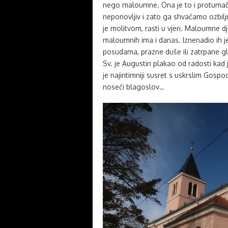
nego maloumne. Ona je to i protumači
neponovljiv i zato ga shvaćamo ozbiljn
je molitvom, rasti u vjeri. Maloumne dj
maloumnih ima i danas. Iznenadio ih je
posudama, prazne duše ili zatrpane g
Sv. je Augustin plakao od radosti kad j
je najintimniji susret s uskrslim Gos
noseći blagoslov…