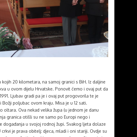
 kojih 20 kilometara, na samoj granici s BiH. Iz daljine
crkva u ovom dijelu Hrvatske. Ponovit ćemo i ovaj put da
 1991. Ljubav gradi pa je i ovaj put progovorila te je
i Božji poljubac ovom kraju. Misa je u 12 sati.
oko oltara. Ova nekad velika župa (u jednom je danu
anja granica otišli su ne samo po Europi nego i
te događanja u svojoj rodnoj župi. Svakog ljeta dolaze
rkvi je prava obitelj: djeca, mladi i oni stariji. Ovdje su