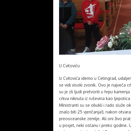
U Cvitoviću
Iz Cvitovića idemo u Cetingrad, udaljen
se vidi visoki zvonik. Ovo je najveća 
su je zli ljudi pretvorili u hrpu kamenja
crkva niknula iz ruševina kao ljepotica 
Ministranti su se obukli i rado služe 
znalo biti 25 vjenčanja!), nakon otvar
preooceanske zemlje. Ali oni živo pra
u posjet, neki ostanu i preko godine. U c