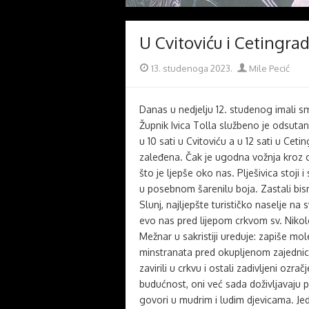
U Cvitoviću i Cetingra
Posted
Author
13. studenoga 2023.
Mile Pecić
on
Danas u nedjelju 12. studenog imali sm
Župnik Ivica Tolla službeno je odsuta
u 10 sati u Cvitoviću a u 12 sati u Ceti
zaleđena. Čak je ugodna vožnja kroz o
što je ljepše oko nas. Plješivica stoji
u posebnom šarenilu boja. Zastali bism
Slunj, najljepšte turističko naselje n
evo nas pred lijepom crkvom sv. Nikol
Mežnar u sakristiji ureduje: zapiše mol
minstranata pred okupljenom zajednicom
zavirili u crkvu i ostali zadivljeni ozra
budućnost, oni već sada doživljavaju p
govori u mudrim i ludim djevicama. Jedn