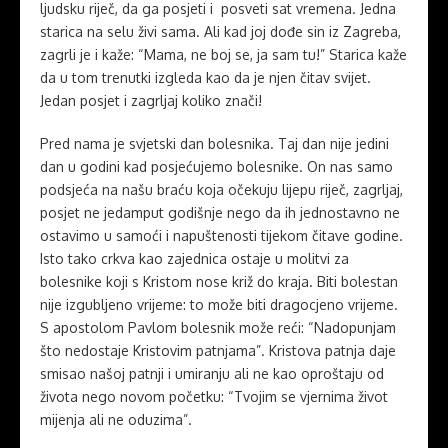
ljudsku riječ, da ga posjeti i posveti sat vremena. Jedna
starica na selu živi sama. Ali kad joj dođe sin iz Zagreba,
zagrli je i kaže: “Mama, ne boj se, ja sam tu!” Starica kaže
da u tom trenutki izgleda kao da je njen čitav svijet.
Jedan posjet i zagrljaj koliko znači!
Pred nama je svjetski dan bolesnika. Taj dan nije jedini
dan u godini kad posjećujemo bolesnike. On nas samo
podsjeća na našu braću koja očekuju lijepu riječ, zagrljaj,
posjet ne jedamput godišnje nego da ih jednostavno ne
ostavimo u samoći i napuštenosti tijekom čitave godine.
Isto tako crkva kao zajednica ostaje u molitvi za
bolesnike koji s Kristom nose križ do kraja. Biti bolestan
nije izgubljeno vrijeme: to može biti dragocjeno vrijeme.
S apostolom Pavlom bolesnik može reći: “Nadopunjam
što nedostaje Kristovim patnjama”. Kristova patnja daje
smisao našoj patnji i umiranju ali ne kao oproštaju od
života nego novom početku: “Tvojim se vjernima život
mijenja ali ne oduzima”.