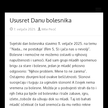
Skip
Novi mostovi com
to
Dobrodošli na stranice Novi mostovi – Mile Pecić
open
content
menu
Ususret Danu bolesnika
Posted
Author
7. veljače 2025.
Mile Pecić
on
Svjetski dan bolesnika slavimo 11. veljače 2025. na temu
“’Nada… ne postiđuje’ (Rim 5, 5) i jača nas u nevolji”.
Bolesne i nemoćne ne možemo ostaviti u njihovoj
napuštenosti i samoći. Kad sam grupi mladih spomenuo
brigu za stare i bolesne, jedan je mladić prkosno
odgovorio: “Njihov problem. Mene to ne zanima”.
Ostajemo zbunjeni kod ovakve bešćutnosti. Slonovi
suosjećaju i tuguju za uginulim slonom! A čovjek nema
vremena za bolesne. Možda je u podsvjesti strah da to i
njih čeka pa bježe od bolesnika i traže zabave, igru,
izlete…tobože da uživaju dok su mladi. Taj isti bahati
mladić očekivat će kad onemoća da mu netko rekne