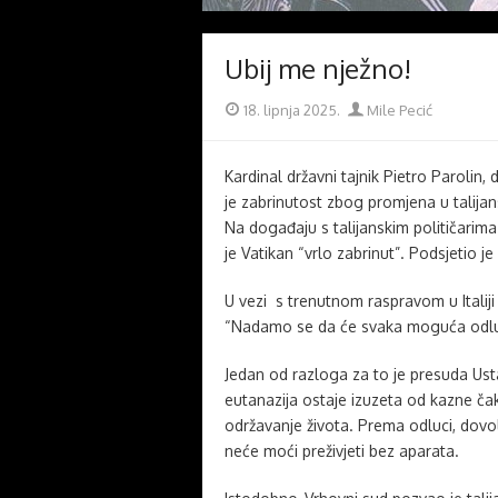
Ubij me nježno!
Posted
Author
18. lipnja 2025.
Mile Pecić
on
Kardinal državni tajnik Pietro Parolin
je zabrinutost zbog promjena u talij
Na događaju s talijanskim političarima
je Vatikan “vrlo zabrinut”. Podsjetio je 
U vezi s trenutnom raspravom u Italiji o
“Nadamo se da će svaka moguća odluk
Jedan od razloga za to je presuda Ust
eutanazija ostaje izuzeta od kazne ča
održavanje života. Prema odluci, dovol
neće moći preživjeti bez aparata.