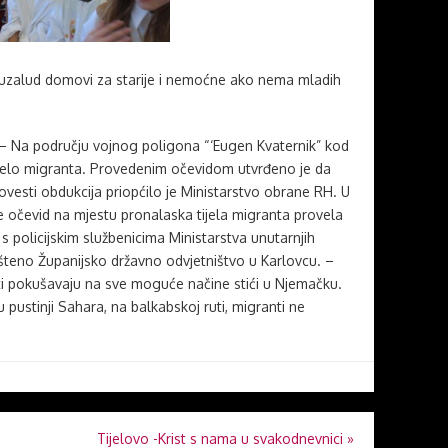
: uzalud domovi za starije i nemoćne ako nema mladih
– Na području vojnog poligona “‘Eugen Kvaternik” kod
ijelo migranta. Provedenim očevidom utvrđeno je da
provesti obdukcija priopćilo je Ministarstvo obrane RH. U
 očevid na mjestu pronalaska tijela migranta provela
i s policijskim službenicima Ministarstva unutarnjih
šteno Županijsko državno odvjetništvo u Karlovcu. –
i pokušavaju na sve moguće načine stići u Njemačku.
pustinji Sahara, na balkabskoj ruti, migranti ne
Tijelovo -Krist s nama u svakodnevnici
»