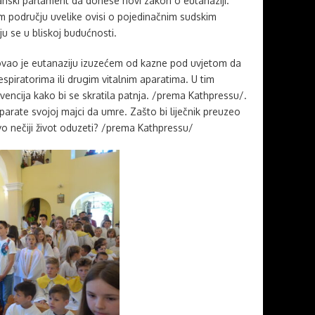
janski parlament da donese novi zakon o eutanaziji.
m području uvelike ovisi o pojedinačnim sudskim
u se u bliskoj budućnosti.
etovao je eutanaziju izuzećem od kazne pod uvjetom da
spiratorima ili drugim vitalnim aparatima. U tim
vencija kako bi se skratila patnja. /prema Kathpressu/.
 aparate svojoj majci da umre. Zašto bi liječnik preuzeo
avo nečiji život oduzeti? /prema Kathpressu/