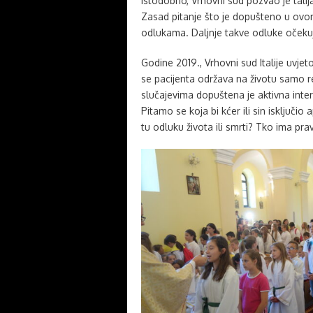
Istodobno, Vrhovni sud pozvao je tali
Zasad pitanje što je dopušteno u ovo
odlukama. Daljnje takve odluke očekuj
Godine 2019., Vrhovni sud Italije uvj
se pacijenta održava na životu samo re
slučajevima dopuštena je aktivna inter
Pitamo se koja bi kćer ili sin isključio
tu odluku života ili smrti? Tko ima pr