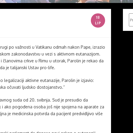
Pr
18
LIP
, drugi po važnosti u Vatikanu odmah nakon Pape, izrazio
anskom zakonodavstvu u vezi s aktivnom eutanazijom.
 i članovima crkve u Rimu u utorak, Parolin je rekao da
da je talijanski Ustav pro-life.
 legalizaciji aktivne eutanazije, Parolin je izjavio:
a očuvati ljudsko dostojanstvo.”
avnog suda od 20. svibnja. Sud je presudio da
k i ako pogođena osoba još nije spojena na aparate za
jna je medicinska potvrda da pacijent predvidljivo više