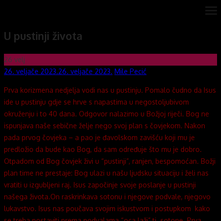
Skip
ope
Novi mostovi com
Dobrodošli na stranice Novi mostovi – Mile Pecić
me
to
U pustinji života
content
26
velj
Posted
Author
26. veljače 2023.
26. veljače 2023.
Mile Pecić
on
Prva korizmena nedjelja vodi nas u pustinju. Pomalo čudno da Isus
ide u pustinju gdje se hrve s napastima u negostoljubivom
okruženju i to 40 dana. Odgovor nalazimo u Božjoj riječi. Bog ne
ispunjava naše sebične želje nego svoj plan s čovjekom. Nakon
pada prvog čovjeka – a pao je đavolskom zavišću koji mu je
predložio da bude kao Bog, da sam određuje što mu je dobro.
Otpadom od Bog čovjek živi u “pustinji”, ranjen, bespomoćan. Božji
plan time ne prestaje: Bog ulazi u našu ljudsku situaciju i želi nas
vratiti u izgubljeni raj. Isus započinje svoje poslanje u pustinji
našega života.On raskrinkava sotonu i njegove podvale, njegovo
lukavstvo. Isus nas poučava svojim iskustvom i postupkom kako
se treba postaviti prema podvalama “oca laži” tj. sotone. Prva