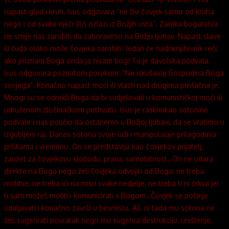
napast glad i kruh. Isus odgovara “ne živi čovjek samo od kruha
nego i od svake riječi što ozlazi iz Božjih usta”. Zamka bogatstva
ne smije nas zarobiti da zaboravimo na Božju ljubav. Napast slave
ili čuda olako može čovjeka zarobiti. Jedan će nadriknjiževnik reći:
ako priznam Boga onda ja nisam bog! Tu je đavolska podvala.
Isus odgovara poznatom porukom: “Ne iskušavaj Gospodina Boga
svojega”. Konačno napast moći ili vlasti nad drugima privlačna je.
Mnogi su se odrekli Boga da bi sudjelovali u komunističkoj moći ili
udruženom zločinačkom pothvatu. Isus je raskrinkao sotonine
podvale i nas poučio da ostanemo u Božjoj ljubavi, da se vratimo u
izgubljeni raj. Danas sotona svoje laži i manipulacije prilagođava
prilikama i vremenu. On se predstavlja kao čovjekov prijatelj,
zauzet za čovjekovu slobodu, prava, samobitnost…On ne udara
direkte na Boga nego želi čovjeka odvojiti od Boga: ne treba
molitve, ne treba ići na misu svake nedjelje, ne treba ti ni crkva jer
ti sam možeš moliti i komunicirati s Bogom…Čovjek se počinje
udaljavati i konačno završi u besmislu. Ali, ni tada mu sotona ne
želi sugerirati povratak nego mu sugerira destrukciju, uništenje,