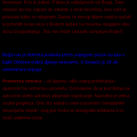
besmisao. A to je pakao. Pakao je odijeljenost od Boga. Zato
molimo da nas napast ne odvede u mrak besmisla. Isus nam je
pokazao kako se oduprijeti. Danas će mnogi diljem svijeta ojačati
ili potvrditi svoju vezu s Božjom ljubavi na misama, okupljeni oko
stola Gospodnjega. Tko nas može rastaviti od ljubavi Božje?!
Božja nas je dobrota podarila jutros snijegom: prizori su kao u
bajki! Okićena stabla djeluju nestvarno. U Gospiću je 20-ak
centimetara snijega
Prometna nesreća
– Uz ljepotu i idilu snijeg predstavlja i
opasnost na cestama u prometu. Doznajemo da je kod Brinja na
autocesti sletio autobus albanske registracije. Navodno je jedna
osoba poginula. Ono što vrijedi u svim izazovnim i nenadanim
situacijama vrijedi i ovaj put: treba se prilagoditi prilikama a to
znači uvjetima ceste.