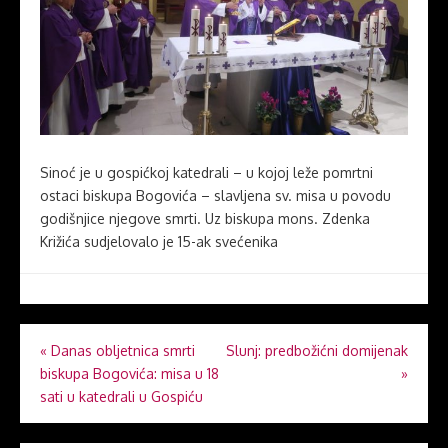
Sinoć je u gospićkoj katedrali – u kojoj leže pomrtni
ostaci biskupa Bogovića – slavljena sv. misa u povodu
godišnjice njegove smrti. Uz biskupa mons. Zdenka
Križića sudjelovalo je 15-ak svećenika
Navigacija
«
Danas obljetnica smrti
Slunj: predbožićni domijenak
biskupa Bogovića: misa u 18
»
objava
sati u katedrali u Gospiću