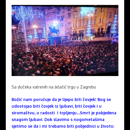
Sa dočeka vatrenih na Jelačić trgu u Zagrebu
Božić nam poručuje da je lijepo biti čovjek! Bog se
udostojao biti čovjek iz ljubavi, biti čovjek i u
siromaštvu, u radosti i trpljenju…Smrt je pobjeđena
snagom ljubavi. Dok slavimo s nogometašima
sjetimo se da i mi trebamo biti pobjednici u životu: