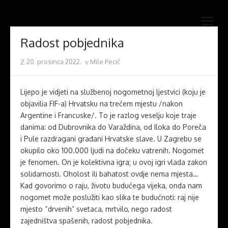
Skip
Novi mostovi com
to
Dobrodošli na stranice Novi mostovi – Mile Pecić
open
content
menu
Radost pobjednika
Posted
Author
20. prosinca 2022.
Mile Pecić
on
Lijepo je vidjeti na službenoj nogometnoj ljestvici (koju je
objavilia FIF-a) Hrvatsku na trećem mjestu /nakon
Argentine i Francuske/. To je razlog veselju koje traje
danima: od Dubrovnika do Varaždina, od Iloka do Poreča
i Pule razdragani građani Hrvatske slave. U Zagrebu se
okupilo oko 100.000 ljudi na dočeku vatrenih. Nogomet
je fenomen. On je kolektivna igra; u ovoj igri vlada zakon
solidarnosti. Oholost ili bahatost ovdje nema mjesta…
Kad govorimo o raju, životu budućega vijeka, onda nam
nogomet može poslužiti kao slika te budućnoti: raj nije
mjesto “drvenih” svetaca, mrtvilo, nego radost
zajedništva spašenih, radost pobjednika.