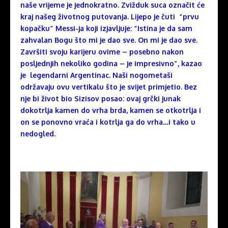
naše vrijeme je jednokratno. Zvižduk suca označit će
kraj našeg životnog putovanja. Lijepo je čuti “prvu
kopačku” Messi-ja koji izjavljuje: “Istina je da sam
zahvalan Bogu što mi je dao sve. On mi je dao sve.
Završiti svoju karijeru ovime – posebno nakon
posljednjih nekoliko godina – je impresivno”, kazao
je legendarni Argentinac. Naši nogometaši
održavaju ovu vertikalu što je svijet primjetio. Bez
nje bi život bio Sizisov posao: ovaj grčki junak
dokotrlja kamen do vrha brda, kamen se otkotrlja i
on se ponovno vraća i kotrlja ga do vrha…i tako u
nedogled.