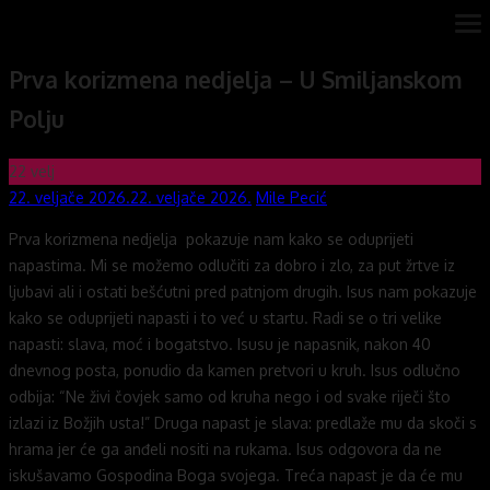
Skip
ope
Novi mostovi com
Dobrodošli na stranice Novi mostovi – Mile Pecić
me
to
Prva korizmena nedjelja – U Smiljanskom
content
Polju
22
velj
Posted
Author
22. veljače 2026.
22. veljače 2026.
Mile Pecić
on
Prva korizmena nedjelja pokazuje nam kako se oduprijeti
napastima. Mi se možemo odlučiti za dobro i zlo, za put žrtve iz
ljubavi ali i ostati bešćutni pred patnjom drugih. Isus nam pokazuje
kako se oduprijeti napasti i to već u startu. Radi se o tri velike
napasti: slava, moć i bogatstvo. Isusu je napasnik, nakon 40
dnevnog posta, ponudio da kamen pretvori u kruh. Isus odlučno
odbija: “Ne živi čovjek samo od kruha nego i od svake riječi što
izlazi iz Božjih usta!” Druga napast je slava: predlaže mu da skoči s
hrama jer će ga anđeli nositi na rukama. Isus odgovora da ne
iskušavamo Gospodina Boga svojega. Treća napast je da će mu