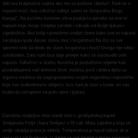
dati sva kraljevstva svijeta ako mu se pokloni /đavlu!/. Radi se o
napasti moći. Isus odlučno odbija: samo se Gospodinu Bogu
klanjaj!”. Na početku korizme crkva podsjeća vjernike na ove tri
napasti koje mogu čovjeka zarobiti i odvojiti od Božje ljubavi i
zajedništva. Ako bolje razmislimo uvidjet ćemo kako ove tri napasti
zarobljuju ljude danas: slava, moć i bogatstvo! Na što su sve
spremni neki da dođu do slave, bogatstva i moći! Ovoga nije nitko
oslobođen. Zato nam Isus daje primjer kako se osloboditi ovih
napasti. Odlučno i u startu. Korizma je povlašteno vrijeme kad
produbljujemo naš duhovni život: molitva, post i dobra djela su
sigurna sredstva da zagospodarimo svojim nagonima i napastima
koje nas svakodnevno oblijeću. Isus nam je uzor u tome: on nas
hrabri da ustrajemo na putu vjere i ljubavi.
Današnju nedjeljnu misu slavili smo u grobljanskoj kapeli
Smiljansko Polje /župa Smiljan/ u 10 sati. Mala zajednica koja se
ovdje okuplja prava je obitelj. Temperatura je ispod ništice ali je
vjera jača od hladnoće…U daljini se vidi Velebit nakićen snijegom…