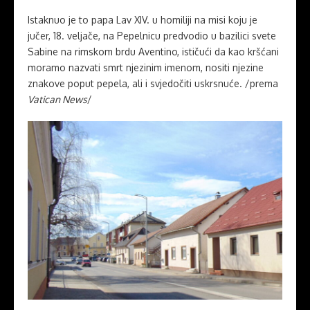
Istaknuo je to papa Lav XIV. u homiliji na misi koju je
jučer, 18. veljače, na Pepelnicu predvodio u bazilici svete
Sabine na rimskom brdu Aventino, ističući da kao kršćani
moramo nazvati smrt njezinim imenom, nositi njezine
znakove poput pepela, ali i svjedočiti uskrsnuće. /prema
Vatican News
/