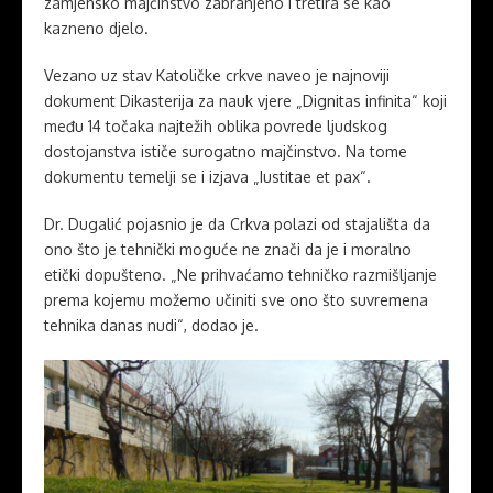
zamjensko majčinstvo zabranjeno i tretira se kao
kazneno djelo.
Vezano uz stav Katoličke crkve naveo je najnoviji
dokument Dikasterija za nauk vjere „Dignitas infinita“ koji
među 14 točaka najtežih oblika povrede ljudskog
dostojanstva ističe surogatno majčinstvo. Na tome
dokumentu temelji se i izjava „Iustitae et pax“.
Dr. Dugalić pojasnio je da Crkva polazi od stajališta da
ono što je tehnički moguće ne znači da je i moralno
etički dopušteno. „Ne prihvaćamo tehničko razmišljanje
prema kojemu možemo učiniti sve ono što suvremena
tehnika danas nudi“, dodao je.