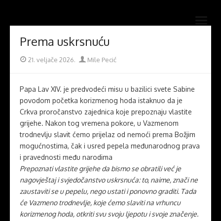
Skip
Novi mostovi com
to
Dobrodošli na stranice Novi mostovi – Mile Pecić
open
content
menu
Prema uskrsnuću
Posted
Author
21. veljače 2026.
Mile Pecić
on
Papa Lav XIV. je predvodeći misu u bazilici svete Sabine
povodom početka korizmenog hoda istaknuo da je
Crkva proročanstvo zajednica koje prepoznaju vlastite
grijehe. Nakon tog vremena pokore, u Vazmenom
trodnevlju slavit ćemo prijelaz od nemoći prema Božjim
mogućnostima, čak i usred pepela međunarodnog prava
i pravednosti među narodima
Prepoznati vlastite grijehe da bismo se obratili već je
nagovještaj i svjedočanstvo uskrsnuća: to, naime, znači ne
zaustaviti se u pepelu, nego ustati i ponovno graditi. Tada
će Vazmeno trodnevlje, koje ćemo slaviti na vrhuncu
korizmenog hoda, otkriti svu svoju ljepotu i svoje značenje.