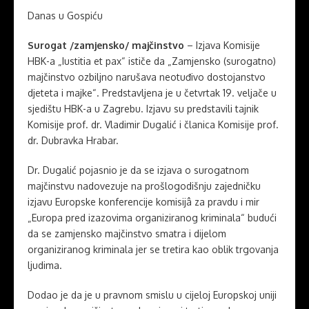
Danas u Gospiću
Surogat /zamjensko/ majčinstvo
– Izjava Komisije
HBK-a „Iustitia et pax“ ističe da „Zamjensko (surogatno)
majčinstvo ozbiljno narušava neotuđivo dostojanstvo
djeteta i majke“. Predstavljena je u četvrtak 19. veljače u
sjedištu HBK-a u Zagrebu. Izjavu su predstavili tajnik
Komisije prof. dr. Vladimir Dugalić i članica Komisije prof.
dr. Dubravka Hrabar.
Dr. Dugalić pojasnio je da se izjava o surogatnom
majčinstvu nadovezuje na prošlogodišnju zajedničku
izjavu Europske konferencije komisijâ za pravdu i mir
„Europa pred izazovima organiziranog kriminala“ budući
da se zamjensko majčinstvo smatra i dijelom
organiziranog kriminala jer se tretira kao oblik trgovanja
ljudima.
Dodao je da je u pravnom smislu u cijeloj Europskoj uniji