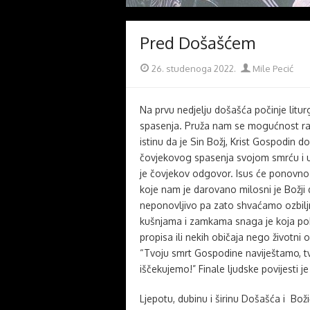
Pred Došašćem
Posted
Author
26. studenoga 2022.
Mile Pecić
on
Na prvu nedjelju došašća počinje litur
spasenja. Pruža nam se mogućnost rast
istinu da je Sin Božj, Krist Gospodin d
čovjekovog spasenja svojom smrću i u
je čovjekov odgovor. Isus će ponovno 
koje nam je darovano milosni je Božji
neponovljivo pa zato shvaćamo ozbilj
kušnjama i zamkama snaga je koja pobje
propisa ili nekih običaja nego životni
“Tvoju smrt Gospodine naviještamo, tv
iščekujemo!” Finale ljudske povijesti j
Ljepotu, dubinu i širinu Došašća i Bož