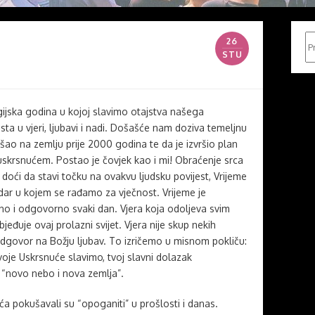
Pr
26
STU
gijska godina u kojoj slavimo otajstva našega
a u vjeri, ljubavi i nadi. Došašće nam doziva temeljnu
ošao na zemlju prije 2000 godina te da je izvršio plan
skrsnućem. Postao je čovjek kao i mi! Obraćenje srca
doći da stavi točku na ovakvu ljudsku povijest, Vrijeme
 dar u kojem se rađamo za vječnost. Vrijeme je
no i odgovorno svaki dan. Vjera koja odoljeva svim
đuje ovaj prolazni svijet. Vjera nije skup nekih
 odgovor na Božju ljubav. To izričemo u misnom pokliču:
oje Uskrsnuće slavimo, tvoj slavni dolazak
e “novo nebo i nova zemlja”.
ića pokušavali su “opoganiti” u prošlosti i danas.