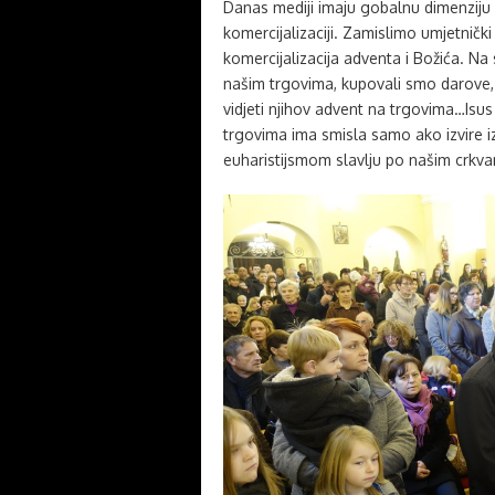
Danas mediji imaju gobalnu dimenziju 
komercijalizaciji. Zamislimo umjetnički
komercijalizacija adventa i Božića. Na 
našim trgovima, kupovali smo darove,
vidjeti njihov advent na trgovima…Isu
trgovima ima smisla samo ako izvire iz
euharistijsmom slavlju po našim crkv