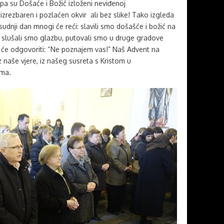
pa su Došaće i Božić izloženi neviđenoj
 izrezbaren i pozlaćen okvir ali bez slike! Tako izgleda
sudnji dan mnogi će reći: slavili smo došašće i božić na
 slušali smo glazbu, putovali smo u druge gradove
s će odgovoriti: “Ne poznajem vas!” Naš Advent na
 naše vjere, iz našeg susreta s Kristom u
ama.