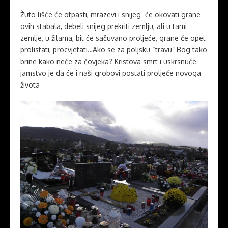
Žuto lišće će otpasti, mrazevi i snijeg će okovati grane
ovih stabala, debeli snijeg prekriti zemlju, ali u tami
zemlje, u žilama, bit će sačuvano proljeće, grane će opet
prolistati, procvjetati…Ako se za poljsku “travu” Bog tako
brine kako neće za čovjeka? Kristova smrt i uskrsnuće
jamstvo je da će i naši grobovi postati proljeće novoga
života