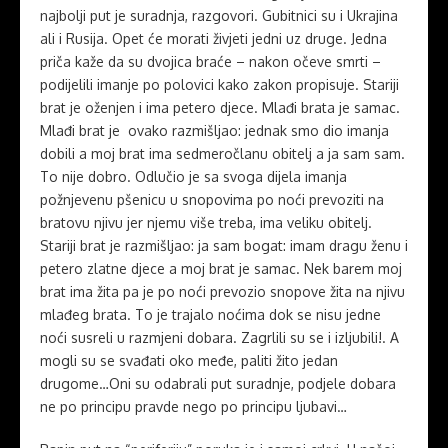
najbolji put je suradnja, razgovori. Gubitnici su i Ukrajina
ali i Rusija. Opet će morati živjeti jedni uz druge. Jedna
priča kaže da su dvojica braće – nakon očeve smrti –
podijelili imanje po polovici kako zakon propisuje. Stariji
brat je oženjen i ima petero djece. Mlađi brata je samac.
Mlađi brat je ovako razmišljao: jednak smo dio imanja
dobili a moj brat ima sedmeročlanu obitelj a ja sam sam.
To nije dobro. Odlučio je sa svoga dijela imanja
požnjevenu pšenicu u snopovima po noći prevoziti na
bratovu njivu jer njemu više treba, ima veliku obitelj.
Stariji brat je razmišljao: ja sam bogat: imam dragu ženu i
petero zlatne djece a moj brat je samac. Nek barem moj
brat ima žita pa je po noći prevozio snopove žita na njivu
mlađeg brata. To je trajalo noćima dok se nisu jedne
noći susreli u razmjeni dobara. Zagrlili su se i izljubili!. A
mogli su se svađati oko međe, paliti žito jedan
drugome…Oni su odabrali put suradnje, podjele dobara
ne po principu pravde nego po principu ljubavi…