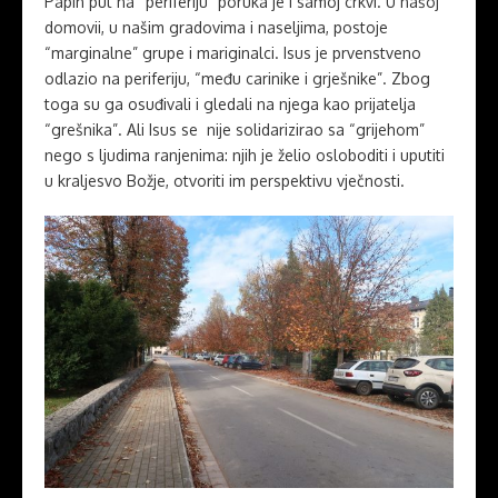
Papin put na “periferiju” poruka je i samoj crkvi. U našoj
domovii, u našim gradovima i naseljima, postoje
“marginalne” grupe i mariginalci. Isus je prvenstveno
odlazio na periferiju, “među carinike i grješnike”. Zbog
toga su ga osuđivali i gledali na njega kao prijatelja
“grešnika”. Ali Isus se nije solidarizirao sa “grijehom”
nego s ljudima ranjenima: njih je želio osloboditi i uputiti
u kraljesvo Božje, otvoriti im perspektivu vječnosti.