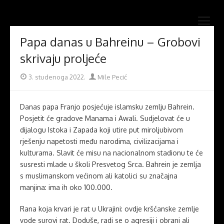
Skip
Novi mostovi com
to
Dobrodošli na stranice Novi mostovi – Mile Pecić
open
content
menu
Papa danas u Bahreinu – Grobovi
skrivaju proljeće
Posted
Author
3. studenoga 2022.
Mile Pecić
on
Danas papa Franjo posjećuje islamsku zemlju Bahrein.
Posjetit će gradove Manama i Awali. Sudjelovat će u
dijalogu Istoka i Zapada koji utire put miroljubivom
rješenju napetosti među narodima, civilizacijama i
kulturama. Slavit će misu na nacionalnom stadionu te će
susresti mlade u školi Presvetog Srca. Bahrein je zemlja
s muslimanskom većinom ali katolici su značajna
manjina: ima ih oko 100.000.
Rana koja krvari je rat u Ukrajini: ovdje kršćanske zemlje
vode surovi rat. Doduše, radi se o agresiji i obrani ali