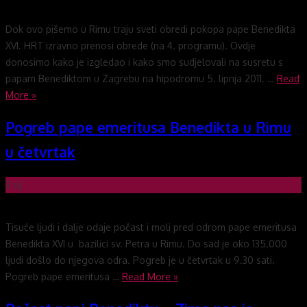
Dok ovo pišemo u Rimu traju sveti obredi pokopa pape Benedikta
XVI. HRT izravno prenosi obrede (na 4. programu). Ovdje
donosimo kako je izgledao i kako smo sudjelovali na susretu s
papam Benediktom u Zagrebu na hipodromu 5. lipnja 2011. …
Read
More »
Pogreb pape emeritusa Benedikta u Rimu
u četvrtak
3
sij
Tisuće ljudi i dalje odaje počast i moli pred odrom pape emeritusa
Benedikta XVI u bazilici sv. Petra u Rimu. Do sad je oko 135.000
ljudi došlo do njegova odra. Pogreb je u četvrtak u 9.30 sati.
Pogreb pape emeritusa …
Read More »