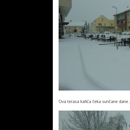
Ova terasa kafića čeka sunčane dane