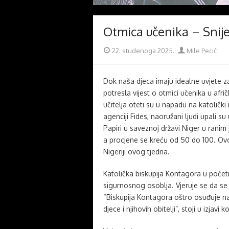
Otmica učenika – Snije
Posted
Author
22. studenoga 2025.
Mile Pecić
on
Dok naša djeca imaju idealne uvjete za 
potresla vijest o otmici učenika u afričk
učitelja oteti su u napadu na katolički
agenciji Fides, naoružani ljudi upali s
Papiri u saveznoj državi Niger u ranim 
a procjene se kreću od 50 do 100. Ov
Nigeriji ovog tjedna.
Katolička biskupija Kontagora u početn
sigurnosnog osoblja. Vjeruje se da se 
“Biskupija Kontagora oštro osuđuje na
djece i njihovih obitelji”, stoji u izjavi k