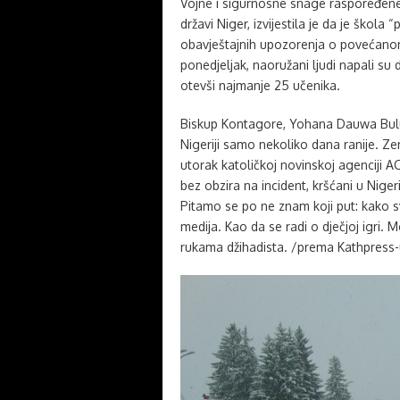
Vojne i sigurnosne snage raspoređene s
državi Niger, izvijestila je da je škola
obavještajnih upozorenja o povećanom 
ponedjeljak, naoružani ljudi napali su dj
otevši najmanje 25 učenika.
Biskup Kontagore, Yohana Dauwa Bulus,
Nigeriji samo nekoliko dana ranije. Zem
utorak katoličkoj novinskoj agenciji A
bez obzira na incident, kršćani u Nigeri
Pitamo se po ne znam koji put: kako s
medija. Kao da se radi o dječjoj igri.
rukama džihadista. /prema Kathpress