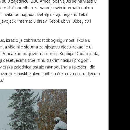
u u zajednicu. BBC Africa, pozivajući se na vlasti u
 “prkosila” naredbi o zatvaranju svih internata nakon
riziku od napada. Detalji ostaju nejasni. Tek u
evojački internat u državi Kebbi, ubivši učiteljicu i
 izrazio je zabrinutost zbog sigurnosti škola u
lja više nije sigurna za njegovu djecu, rekao je u
CI Africa kao odgovor na otmice Kebbija. Dodao je da,
ji desetljećima trpe “tihu diskriminaciju i progon”.
vjetska zajednica ostaje ravnodušna a također i dio
 Možemo zamisliti kakvu sudbinu čeka ovu otetu djecu u
-u/