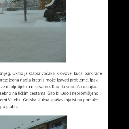
nijeg. Okitio je stabla voćaka, krovove kuća, parkirane
rez: jedna nagla kretnja može izavati probleme. Ipak,
sve deblji, djeluju nestvarno. Kao da smo ušli u bajku.
sebno na ličkim cestama. Bilo bi ludo i nepromišljeno
verni Velebit. Gorska služba spašavanja istina pomaže
o platiti.