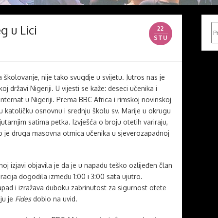
g u Lici
Pr
22
STU
školovanje, nije tako svugdje u svijetu. Jutros nas je
oj državi Nigeriji. U vijesti se kaže: deseci učenika i
 internat u Nigeriji. Prema BBC Africa i rimskoj novinskoj
u u katoličku osnovnu i srednju školu sv. Marije u okrugu
jutarnjim satima petka. Izvješća o broju otetih variraju,
o je druga masovna otmica učenika u sjeverozapadnoj
oj izjavi objavila je da je u napadu teško ozlijeđen član
racija dogodila između 1:00 i 3:00 sata ujutro.
pad i izražava duboku zabrinutost za sigurnost otete
oju je
Fides
dobio na uvid.