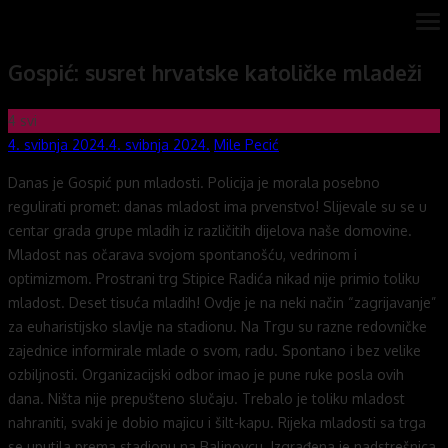
Skip
ope
Novi mostovi com
Dobrodošli na stranice Novi mostovi – Mile Pecić
me
to
Gospić: susret hrvatske katoličke mladeži
content
4
svi
Posted
Author
4. svibnja 2024.
4. svibnja 2024.
Mile Pecić
on
Danas je Gospić pun mladosti. Policija je morala posebno
regulirati promet: danas mladost ima prvenstvo! Slijevale su se u
centar grada grupe mladih iz različitih dijelova naše domovine.
Mladost nas očarava svojom spontanošću, vedrinom i
optimizmom. Prostrani trg Stipice Radića nikad nije primio toliku
mladost. Deset tisuća mladih! Ovdje je na neki način “zagrijavanje”
za euharistijsko slavlje na stadionu. Na Trgu su razne redovničke
zajednice informirale mlade o svom, radu. Spontano i bez velike
ozbiljnosti. Organizacijski odbor imao je pune ruke posla ovih
dana. Ništa nije prepušteno slučaju. Trebalo je toliku mladost
nahraniti, svaki je dobio majicu i šilt-kapu. Rijeka mladosti sa trga
se uputila prema stadionu na Balinovcu. Izgrađena je nadstrešnica