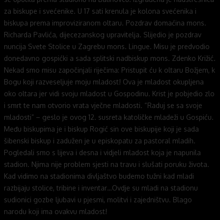
za biskupe i svećenike. U 17 sati krenula je kolona svećenika i
biskupa prema improviziranom oltaru. Pozdrav domaćina mons.
Richarda Pavlića, dijecezanskog upravitelja. Slijedio je pozdrav
nuncija Svete Stolice u Zagrebu mons. Lingue. Misu je predvodio
donedavno gospićki a sada splitski nadbiskup mons. Zdenko Križić.
Nekad smo misu započinjali riječima: Pristupit ću k oltaru Božjem, k
Bogu koji razveseljuje moju mladost! Ova je mladost okupljena
oko oltara jer vidi svoju mladost u Gospodinu. Krist je pobjedio zlo
i smrt te nam otvorio vrata vječne mladosti. “Raduj se sa svoje
mladosti” – geslo je ovog 12. susreta katoličke mladeži u Gospiću.
Među biskupima je i biskup Rogić sin ove biskupije koji je sada
šibenski biskup i zadužen je u episkopatu za pastoral mladih.
Pogledali smo s lijeva i desna i vidjeli mladost koja je napunila
stadion. Njima nije problem sjesti na travu i slušati poruku života.
Kad vidimo na stadionima divljaštvo budemo tužni kad mladi
razbijaju stolice, tribine i inventar…Ovdje su mladi na stadionu
sudionici gozbe ljubavi u pjesmi, molitvi i zajedništvu. Blago
narodu koji ima ovakvu mladost!