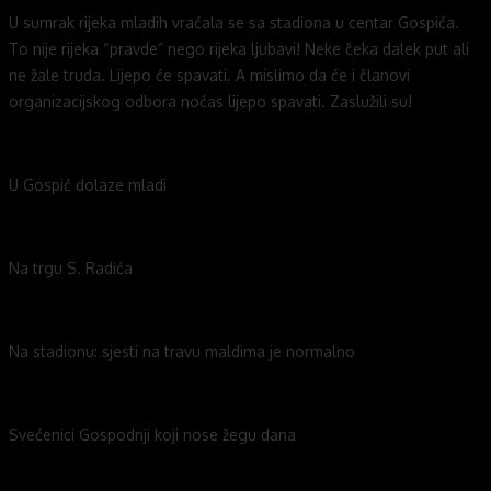
U sumrak rijeka mladih vraćala se sa stadiona u centar Gospića.
To nije rijeka “pravde” nego rijeka ljubavi! Neke čeka dalek put ali
ne žale truda. Lijepo će spavati. A mislimo da će i članovi
organizacijskog odbora noćas lijepo spavati. Zaslužili su!
U Gospić dolaze mladi
Na trgu S. Radića
Na stadionu: sjesti na travu maldima je normalno
Svećenici Gospodnji koji nose žegu dana