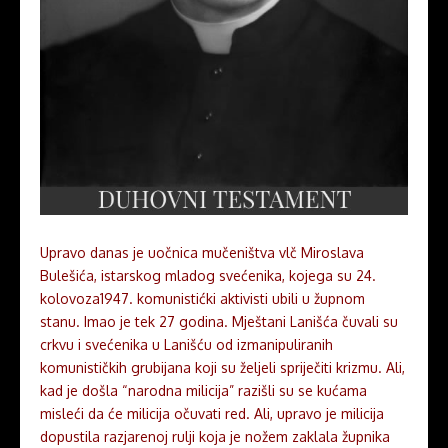
Upravo danas je uočnica mučeništva vlč Miroslava
Bulešića, istarskog mladog svećenika, kojega su 24.
kolovoza1947. komunistićki aktivisti ubili u župnom
stanu. Imao je tek 27 godina. Mještani Lanišća čuvali su
crkvu i svećenika u Lanišću od izmanipuliranih
komunističkih grubijana koji su željeli spriječiti krizmu. Ali,
kad je došla “narodna milicija” razišli su se kućama
misleći da će milicija očuvati red. Ali, upravo je milicija
dopustila razjarenoj rulji koja je nožem zaklala župnika