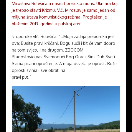
Miroslava Bulešića a nasmrt pretukla mons. Ukmara koji
je trebao slaviti Krizmu. Vlč. Miroslav je samo jedan od
miljuna žrtava komunističkog režima. Proglašen je
blaženim 2013. godine u pulskoj areni.
Iz oporuke vlč. Bulešića: “…Moja zadnja preporuka jest
ova: Budite pravi kršćani. Bogu služi i bit će vam dobro
na tom svijetu i na drugom. ZBOGOM!
Blagoslovio vas Svemogući Bog Otac i Sin i Duh Sveti.
Svima pitam oproštenje. A moja osveta je oprost. Bože,
oprosti svima i sve obrati na
pravi put.”