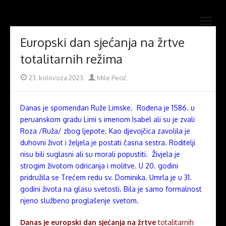
Skip
Novi mostovi com
to
Dobrodošli na stranice Novi mostovi – Mile Pecić
open
content
menu
Europski dan sjećanja na žrtve
totalitarnih režima
Posted
Author
23. kolovoza 2023.
Mile Pecić
on
Danas je spomendan Ruže Limske. Rođena je 1586. u
peruanskom gradu Limi s imenom Isabel ali su je zvali
Roza /Ruža/ zbog ljepote. Kao djevojčica zavolila je
duhovni život i željela je postati časna sestra. Roditelji
nisu bili suglasni ali su morali popustiti. Živjela je
strogim životom odricanja i molitve. U 20. godini
pridružila se Trećem redu sv. Dominika. Umrla je u 31.
godini života na glasu svetosti. Bila je samo formalnost
njeno službeno proglašenje svetom.
Danas je europski dan sjećanja na žrtve
totalitarnih