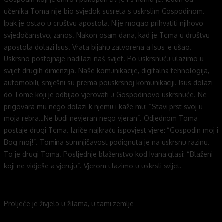
učenika Toma nije bio svjedok susreta s uskrslim Gospodinom.
Ipak je ostao u društvu apostola. Nije mogao prihvatiti njihovo
svjedočanstvo, zanos. Nakon osam dana, kad je Toma u društvu
apostola dolazi Isus. Vrata bijahu zatvorena a Isus je ušao.
Uskrsno postojnaje nadilazi naš svijet. Po uskrsnuću ulazimo u
svijet drugih dimenzija. Naše komunikacije, digitalna tehnologija,
automobili, smješni su prema pouskrsnoj komunikaciji. Isus dolazi
do Tome koji je odbijao vjerovati u Gospodinovo uskrsnuće. Ne
prigovara mu nego dolazi k njemu i kaže mu: “Stavi prst svoj u
moja rebra…Ne budi nevjeran nego vjeran”. Odjednom Toma
postaje drugi Toma. Izriče najkraću ispovjest vjere: “Gospodin moj i
Bog moj!”. Tomina sumnjičavost podignuta je na uskrsnu razinu.
To je drugi Toma. Posljednje blaženstvo kod Ivana glasi: “Blaženi
koji ne vidješe a vjeruju”. Vjerom ulazimo u uskrsli svijet.
Proljeće je živjelo u žilama, u tami zemlje