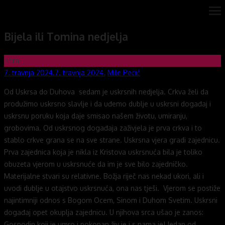
Skip
ope
Novi mostovi com
Dobrodošli na stranice Novi mostovi – Mile Pecić
me
to
Bijela ili Tomina nedjelja
content
7
tra
Posted
Author
7. travnja 2024.
7. travnja 2024.
Mile Pecić
on
Od Uskrsa do Duhova sedam je uskrsnih nedjelja. Crkva želi da
produžimo uskrsno slavlje i da uđemo dublje u uskrsni događaj i
uskrsnu poruku koja daje smisao našem životu, umiranju,
grobovima. Od uskrsnog događaja zaživjela je prva crkva i to
stablo crkve grana se na sve strane. Uskrsna vjera gradi zajednicu.
Prva zajednica koja je nikla iz Kristova uskrsnuća bila je toliko
obuzeta vjerom u uskrsnuće da im je sve bilo zajedničko.
Materijalne stvari su relativne. Božja riječ nas nekad ukori, ali i
uvodi dublje u otajstvo uskrsnuća, ona nas tješi. Vjerom se postiže
najintimniji odnos s Bogom Ocem, Sinom i Duhom Svetim. Uskrsni
događaj opet okuplja zajednicu. U njihova srca ušao je zanos:
Gospodin koji je umro i pokopan živ je i s nama je! Jedan od