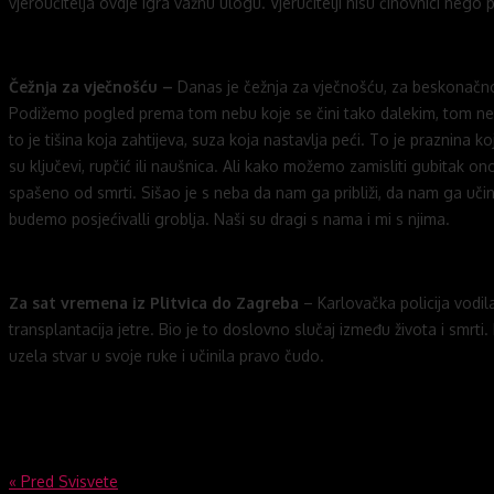
vjeroučitelja ovdje igra važnu ulogu. Vjeručitelji nisu činovnici nego 
Čežnja za vječnošću –
Danas je čežnja za vječnošću, za beskonačno
Podižemo pogled prema tom nebu koje se čini tako dalekim, tom nebu
to je tišina koja zahtijeva, suza koja nastavlja peći. To je praznina
su ključevi, rupčić ili naušnica. Ali kako možemo zamisliti gubitak o
spašeno od smrti. Sišao je s neba da nam ga približi, da nam ga uči
budemo posjećivalli groblja. Naši su dragi s nama i mi s njima.
Za sat vremena iz Plitvica do Zagreba
– Karlovačka policija vodil
transplantacija jetre. Bio je to doslovno slučaj između života i smrt
uzela stvar u svoje ruke i učinila pravo čudo.
Navigacija
«
Pred Svisvete