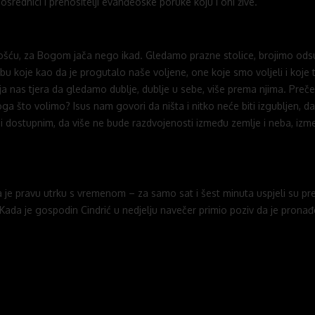
posrednici i prenositelji evanđeoske poruke koju i oni žive.
šću, za Bogom jača nego ikad. Gledamo prazne stolice, brojimo odsut
 koje kao da je progutalo naše voljene, one koje smo voljeli i koje 
 koja nas tjera da gledamo dublje, dublje u sebe, više prema njima. Pre
noga što volimo? Isus nam govori da ništa i nitko neće biti izgubljen, 
ni dostupnim, da više ne bude razdvojenosti između zemlje i neba, iz
a je pravu utrku s vremenom – za samo sat i šest minuta uspjeli su pre
i. Kada je gospodin Cindrić u nedjelju navečer primio poziv da je prona