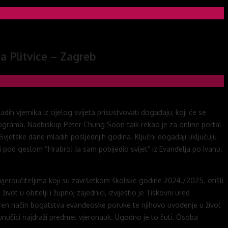
a Plitvice – Zagreb
h vjernika iz cijelog svijeta prisustvovati događaju, koji će se
programa. Nadbiskup Peter Chung Soon-taik rekao je za online portal
Svjetske dane mladih posljednjih godina. Ključni događaji uključuju
 pod geslom “Hrabro! Ja sam pobijedio svijet” iz Evanđelja po Ivanu.
eroučiteljima koji su završetkom školske godine 2024./2025. otišli
t u obitelji i župnoj zajednici, izvijestio je Tiskovni ured
eren način bogatstva evanđeoske poruke te njihovo uvođenje u život
 unučici najdraži predmet vjeronauk. Ugodno je to čuti. Osoba