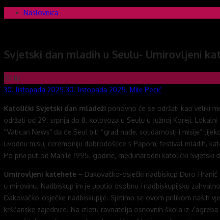
Skip
Naslovnica
Novi mostovi com
Dobrodošli na stranice Novi mostovi – Mile Pecić
to
content
Svjetski dan mladih u Seulu- Umirovljeni ka
30
lis
Posted
Author
30. listopada 2025.
30. listopada 2025.
Mile Pecić
on
Katolički Svjetski dan mladeži
ponovno će se održati kao veliki međ
održati od 29. srpnja do 8. kolovoza u Seulu u Južnoj Koreji. Lokal
“Vatican News” da će Seul biti “grad nade, solidarnosti i misije” ti
uvodnu misu, ceremoniju dobrodošlice s Papom, festival mladih, kateh
Po prvi put od Manile 1995. godine, međunarodni katolički Svjetski d
Umirovljeni katehete
– Đakovačko-osječki nadbiskup Đuro Hranić s
u mirovinu. Nadbiskup im je uputio osobnu i nadbiskupijsku zahvalnost
Đakovačko-osječke nadbiskupije. Sjetimo se ovom prilikom naših vje
kršćanske zajednice. Na izletu ravnatelja osnovnih škola iz Zagreba 