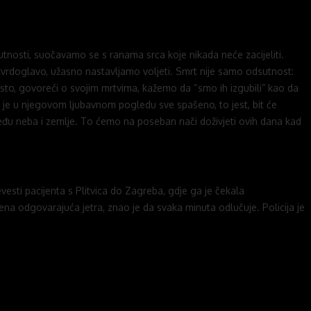
nosti, suočavamo se s ranama srca koje nikada neće zacijeliti.
tvrdoglavo, užasno nastavljamo voljeti. Smrt nije samo odsutnost:
često, govoreći o svojim mrtvima, kažemo da “smo ih izgubili” kao da
da je u njegovom ljubavnom pogledu sve spašeno, to jest, bit će
među neba i zemlje. To ćemo na poseban nači doživjeti ovih dana kad
vesti pacijenta s Plitvica do Zagreba, gdje ga je čekala
đena odgovarajuća jetra, znao je da svaka minuta odlučuje. Policija je