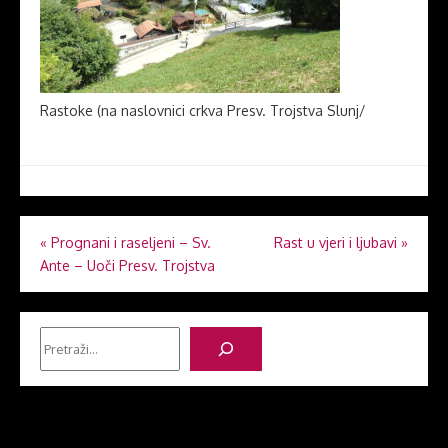
Rastoke (na naslovnici crkva Presv. Trojstva Slunj/
Navigacija
«
Prognani i raseljeni – Sv.
Rast u vjeri i ljubavi
»
Ante – Uoči Presv. Trojstva
objava
Pretraga