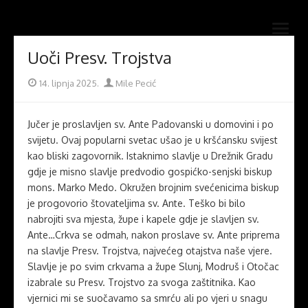
Skip
Novi mostovi com
to
Dobrodošli na stranice Novi mostovi – Mile Pecić
open
content
menu
Uoči Presv. Trojstva
Posted
Author
14. lipnja 2025.
Mile Pecić
on
Jučer je proslavljen sv. Ante Padovanski u domovini i po
svijetu. Ovaj popularni svetac ušao je u kršćansku svijest
kao bliski zagovornik. Istaknimo slavlje u Drežnik Gradu
gdje je misno slavlje predvodio gospićko-senjski biskup
mons. Marko Medo. Okružen brojnim svećenicima biskup
je progovorio štovateljima sv. Ante. Teško bi bilo
nabrojiti sva mjesta, župe i kapele gdje je slavljen sv.
Ante…Crkva se odmah, nakon proslave sv. Ante priprema
na slavlje Presv. Trojstva, najvećeg otajstva naše vjere.
Slavlje je po svim crkvama a župe Slunj, Modruš i Otočac
izabrale su Presv. Trojstvo za svoga zaštitnika. Kao
vjernici mi se suočavamo sa smrću ali po vjeri u snagu