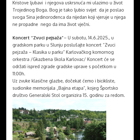
Kristove ljubavi i njegova uskrsnuća mi ulazimo u život
Trojedinog Boga. Bog je tako ljubio svijet da je poslao
svoga Sina jedinorođenca da nijedan koji vjeruje u njega
ne propadne nego da ima život vječni.
Koncert “Zvuci pejsaža”
– U subotu, 14.6.2025., u
gradskom parku u Slunju poslušajte koncert “Zvuci
pejzaža – Klasika u parku” Karlovačkog komornog
orkestra /Gkazbena škola Karlovac/ Koncert će se
održati ispred zgrade gradske uprave s početkom u
11:00h.
Uz zvuke klasične glazbe, dočekat ćemo i bicikliste,
sudionike memorijala „Bajina etapa“, kojeg Športsko
društvo Generalski Stol organizira 15. godinu za redom.