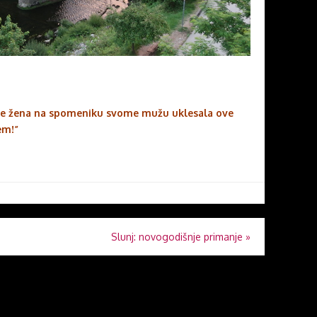
a je žena na spomeniku svome mužu uklesala ove
đem!”
Slunj: novogodišnje primanje
»