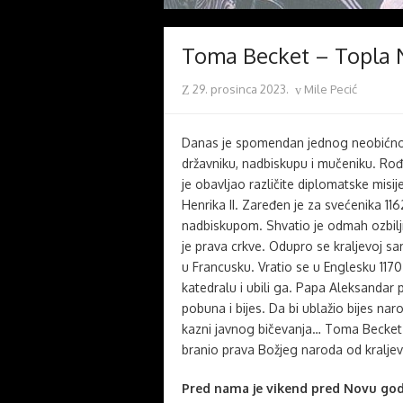
Toma Becket – Topla 
Posted
Author
29. prosinca 2023.
Mile Pecić
on
Danas je spomendan jednog neobićno
državniku, nadbiskupu i mučeniku. Rođ
je obavljao različite diplomatske misij
Henrika II. Zaređen je za svećenika 1
nadbiskupom. Shvatio je odmah ozbiljn
je prava crkve. Odupro se kraljevoj s
u Francusku. Vratio se u Englesku 1170.
katedralu i ubili ga. Papa Aleksandar 
pobuna i bijes. Da bi ublažio bijes na
kazni javnog bičevanja… Toma Becket p
branio prava Božjeg naroda od kralje
Pred nama je vikend pred Novu god