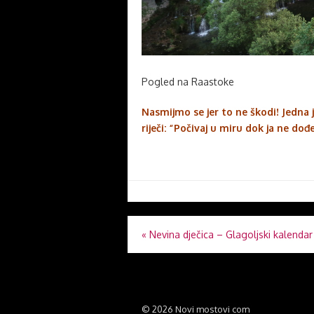
Pogled na Raastoke
Nasmijmo se jer to ne škodi! Jedn
riječi: “Počivaj u miru dok ja ne do
Navigacija
«
Nevina dječica – Glagoljski kalendar
objava
© 2026 Novi mostovi com