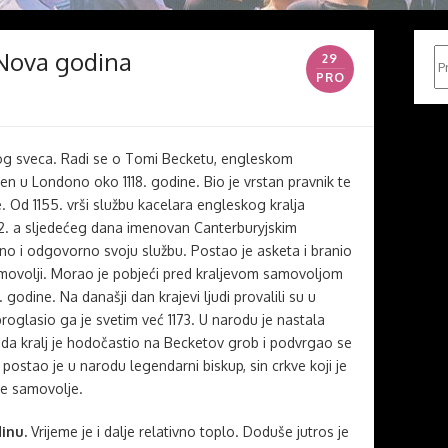
Nova godina
Pr
29
PRO
g sveca. Radi se o Tomi Becketu, engleskom
en u Londono oko 1118. godine. Bio je vrstan pravnik te
e. Od 1155. vrši službu kacelara engleskog kralja
162. a sljedećeg dana imenovan Canterburyjskim
o i odgovorno svoju službu. Postao je asketa i branio
amovolji. Morao je pobjeći pred kraljevom samovoljom
 godine. Na današji dan krajevi ljudi provalili su u
proglasio ga je svetim već 1173. U narodu je nastala
roda kralj je hodočastio na Becketov grob i podvrgao se
ostao je u narodu legendarni biskup, sin crkve koji je
ve samovolje.
inu.
Vrijeme je i dalje relativno toplo. Doduše jutros je