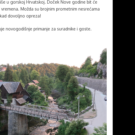
iše u gorskoj Hrvatskoj. Doček Nove godine bit će
log vremena. Možda su brojnim prometnim nesrećama
nikad dovoljno opreza!
je novogodišnje primanje za suradnike i goste.