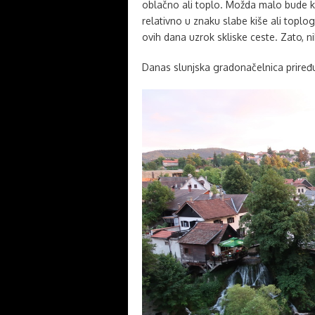
oblačno ali toplo. Možda malo bude k
relativno u znaku slabe kiše ali top
ovih dana uzrok skliske ceste. Zato, 
Danas slunjska gradonačelnica priređu