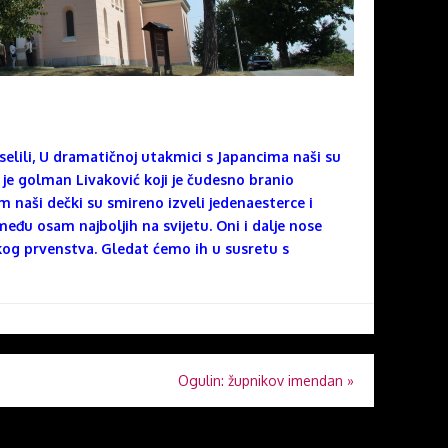
elili, U dramatičnoj utakmici s Japancima naši su
je golman Livaković koji je čudesno branio
m naši dečki su smireno izveli jedenaesterce i
eđu osam najboljih na svijetu. Oni i dalje nose
skog prvenstva. Gledat ćemo ih u susretu s
Ogulin: župnikov imendan
»