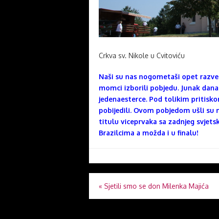
Crkva sv. Nikole u Cvitoviću
Naši su nas nogometaši opet razves
momci izborili pobjedu. Junak dana 
jedenaesterce. Pod tolikim pritisko
pobijedili. Ovom pobjedom ušli su m
titulu viceprvaka sa zadnjeg svjet
Brazilcima a možda i u finalu!
Navigacija
«
Sjetili smo se don Milenka Majića
objava