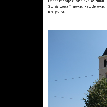
Danas mnoge župe slave sv. Nikolu 
Slunja, župa Trnovac, Kaluđerovac, Li
Kraljevica…,
…