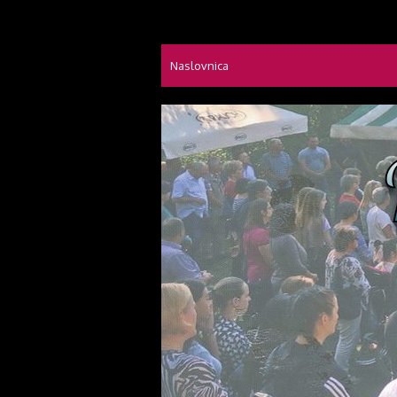
Skip
Novi mostovi com
to
Dobrodošli na stranice Novi mostovi – Mi
content
Naslovnica