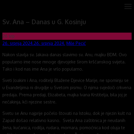
Skip
ope
Novi mostovi com
Dobrodošli na stranice Novi mostovi – Mile Pecić
me
to
Sv. Ana – Danas u G. Kosinju
content
26
srp
Posted
Author
26. srpnja 2024.
26. srpnja 2024.
Mile Pecić
on
Nakon slavlja sv. Jakava danas slavimo sv. Anu, majku BDM. Ovo
popularno ime nose mnoge djevojeke širom kršćanskog svijeta.
Tako i kod nas ime Ana je vrlo popularno.
Sveti Joakim i Ana, roditelji Blažene Djevice Marije, ne spominju se
u Evanđeljima ni drugdje u Svetom pismu. O njima svjedoči crkvena
predaja. Prema predaji, Elizabeta, majka Ivana Krstitelja, bila joj je
nećakinja, kći njezine sestre.
Svetu se Anu najprije počelo štovati na Istoku, dok je njezin kult na
Zapad došao relativno kasno. Sveta Ana zaštitnica je neudanih
žena, kućanica, rodilja, rudara, mornara, pomoćnica kod oluja te