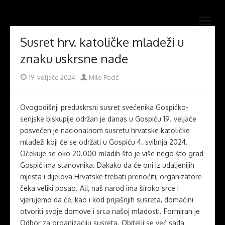
Skip
Novi mostovi com
to
Dobrodošli na stranice Novi mostovi – Mile Pecić
open
content
menu
Susret hrv. katoličke mladeži u
znaku uskrsne nade
Posted
Author
19. veljače 2024.
Mile Pecić
on
Ovogodišnji preduskrsni susret svećenika Gospićko-
senjske biskupije održan je danas u Gospiću 19. veljače
posvećen je nacionalnom susretu hrvatske katoličke
mladeži koji će se održati u Gospiću 4. svibnja 2024.
Očekuje se oko 20.000 mladih što je više nego što grad
Gospić ima stanovnika. Dakako da će oni iz udaljenijih
mjesta i dijelova Hrvatske trebati prenoćiti, organizatore
čeka veliki posao. Ali, naš narod ima široko srce i
vjerujemo da će, kao i kod prijašnjih susreta, domaćini
otvoriti svoje domove i srca našoj mladosti. Formiran je
Odbor za organizaciju susreta. Obitelji se već sada