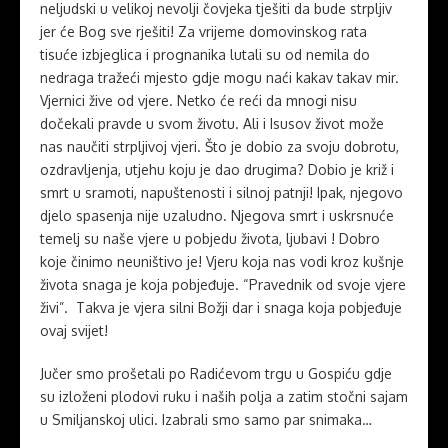
neljudski u velikoj nevolji čovjeka tješiti da bude strpljiv
jer će Bog sve rješiti! Za vrijeme domovinskog rata
tisuće izbjeglica i prognanika lutali su od nemila do
nedraga tražeći mjesto gdje mogu naći kakav takav mir.
Vjernici žive od vjere. Netko će reći da mnogi nisu
dočekali pravde u svom životu. Ali i Isusov život može
nas naučiti strpljivoj vjeri. Što je dobio za svoju dobrotu,
ozdravljenja, utjehu koju je dao drugima? Dobio je križ i
smrt u sramoti, napuštenosti i silnoj patnji! Ipak, njegovo
djelo spasenja nije uzaludno. Njegova smrt i uskrsnuće
temelj su naše vjere u pobjedu života, ljubavi ! Dobro
koje činimo neuništivo je! Vjeru koja nas vodi kroz kušnje
života snaga je koja pobjeđuje. “Pravednik od svoje vjere
živi”. Takva je vjera silni Božji dar i snaga koja pobjeđuje
ovaj svijet!
Jučer smo prošetali po Radićevom trgu u Gospiću gdje
su izloženi plodovi ruku i naših polja a zatim stočni sajam
u Smiljanskoj ulici. Izabrali smo samo par snimaka…