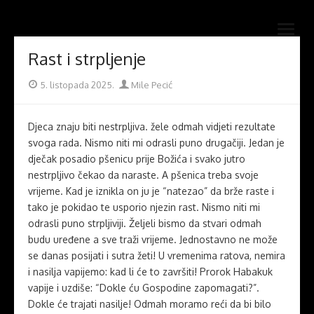
Skip
Novi mostovi com
to
Dobrodošli na stranice Novi mostovi – Mile Pecić
open
content
menu
Rast i strpljenje
Posted
Author
5. listopada 2025.
Mile Pecić
on
Djeca znaju biti nestrpljiva. žele odmah vidjeti rezultate
svoga rada. Nismo niti mi odrasli puno drugačiji. Jedan je
dječak posadio pšenicu prije Božića i svako jutro
nestrpljivo čekao da naraste. A pšenica treba svoje
vrijeme. Kad je iznikla on ju je “natezao” da brže raste i
tako je pokidao te usporio njezin rast. Nismo niti mi
odrasli puno strpljiviji. Željeli bismo da stvari odmah
budu uređene a sve traži vrijeme. Jednostavno ne može
se danas posijati i sutra žeti! U vremenima ratova, nemira
i nasilja vapijemo: kad li će to završiti! Prorok Habakuk
vapije i uzdiše: “Dokle ću Gospodine zapomagati?”.
Dokle će trajati nasilje! Odmah moramo reći da bi bilo