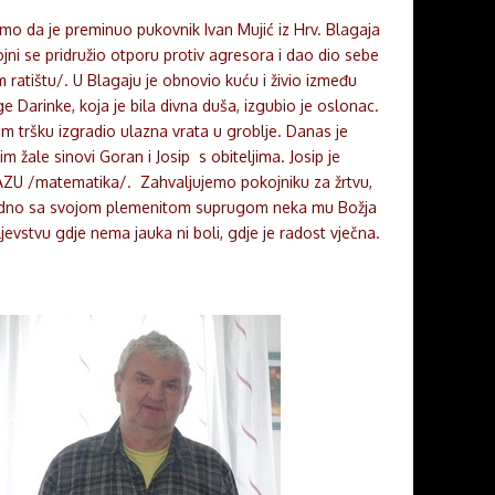
o da je preminuo pukovnik Ivan Mujić iz Hrv. Blagaja
jni se pridružio otporu protiv agresora i dao dio sebe
atištu/. U Blagaju je obnovio kuću i živio između
 Darinke, koja je bila divna duša, izgubio je oslonac.
m tršku izgradio ulazna vrata u groblje. Danas je
 žale sinovi Goran i Josip s obiteljima. Josip je
AZU /matematika/. Zahvaljujemo pokojniku za žrtvu,
jedno sa svojom plemenitom suprugom neka mu Božja
vstvu gdje nema jauka ni boli, gdje je radost vječna.