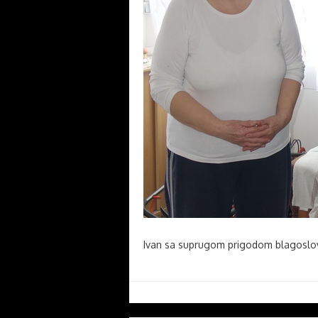
Ivan sa suprugom prigodom blagoslo