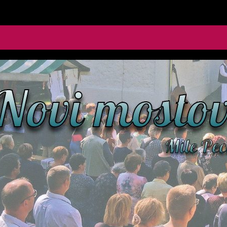
le Pecić