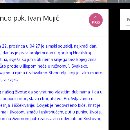
nuo puk. Ivan Mujić
Pr
21
PRO
 22. prosinca u 04:27 je zimski solsticij, najkraći dan,
 danas je pravi proljetni dan u gorskoj Hrvatskoj.
ina, svježa su jutra ali nema snijega bez kojeg zima
 “Što prođe u lijepom neće u ružnomu”. Svakako,
vajmo u njima i zahvalimo Stvoritelju koji je tako mudro
jivi svijet.
 našeg života: da se vratimo vlastitim dubinama i da u
 popuniti moć, slava i bogatstvo. Proživljavamo u
žnja i iščekivanje! Čovjek je nedovršeno biće. Krist je
ječima i životom, smrću i uskrsnućem, put u puninu života.
tori na životnom putu zaustaviti i odvratiti od Kristovog