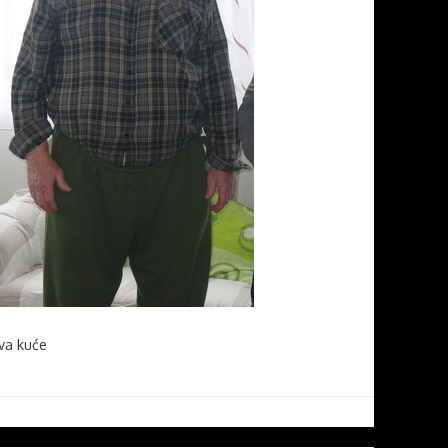
va kuće