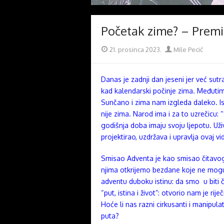
Početak zime? – Premi
Posted
Author
21. prosinca 2023.
Mile Pecić
on
Danas je zadnji dan jeseni jer već sutra
kad kalendarski počinje zima. Međutim,
Sunčano i zima nam izgleda daleko. Ist
nije zima. Narod ima i za to uzrečicu:
godišnja doba imaju svoju ljepotu. Uži
projektirao, uzdržava i upravlja ovaj vidl
Smisao Adventa je kao smisao čitavog
njima otkrijemo bezdane koje ne mogu
adventu duboku istinu: da smo u biti če
“put, istina i život”: otvorio nam je ri
Hoće li nas razni cirkusanti i manipula
puta?