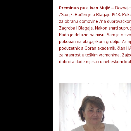
Preminuo puk. Ivan Mujić –
Doznajem
/Slunj/. Rođen je u Blagaju 1943. Poko
za obranu domovine /na dubrovačkom r
Zagreba i Blagaja. Nakon smrti supruge
Rado je dolazio na misu. Sam je o svo
pokopan na blagajskom groblju. Za njim
poduzetnik a Goran akademik, član H
za hrabrost u teškim vremenima. Za
dobrota dade mjesto u nebeskom kralje