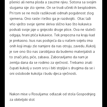
pšenici ali nema ploda a zauzme njivu. Sotona sa svojim
slugama sije zlo sjeme. On se trudi učiniti ih besplodnim.
Pri tom se ne može razlikovati odmah pogubnost zlog
sjemena. Ono raste i teško ga je razdvojiti. Otac laži
vrlo vješto svoje sjeme skriva slično kao što kukavica
podvali svoje jaje u gnijezdo druge ptice. Ova ne sluteči
odgaja, hrani ptića kukavice. Tek prepozna na kraju kad
je prekasno. Isus nas podsjeća da u našem svijetu ima
onih koji imaju zle namjere da nas otruju, zavedu..Kukolj
je sve ono što nas zarobljava da budemo materijalisti a
to znači jelo, piće, zabava. Zaboravljamo da nam je
zemlja dana da se rodimo za vječnost. Trebamo znati
čupati kukolj u svom srcu i biti strpljivi s drugima da se i
oni oslobode kukolja i budu djeca vječnosti.
Nakon mise u Rosuljama: odlazak od stola Gospodnjeg
za obiteljski stol