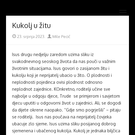
Skip
Novi mostovi com
to
Dobrodošli na stranice Novi mostovi – Mile Pecić
open
content
menu
Kukolj u žitu
Posted
Author
23. srpnja 2023.
Mile Pecić
on
Isus drugu nedjelju zaredom uzima sliku iz
svakodnevnog seoskog života da nas pouči u važnim
životnim situacijama. Isus govori o zasijanom žitu i
kukolju koji je neprijatelj ubacio u žito. O plodnosti i
neplodnosti pojedinca ovisi plodnost odnosno
neplodnot zajednice. KOnkretno, roditelji učine sve
najbolje u odgoju djece, Trude se primjerom i savjetom
djecu uputiti u odgovorni život u zajednici. Ali, se dogodi
da dijete okrene naopako. “Gdje smo pogrješili” – pitaju
se roditelji. Isus nas poučava na neprijatelj čovjeka
ubacuje zlo sjeme. Isus uzima sliku posijanog dobrog
sjemenena i ubačenog kukolja. Kukolj je jednaka biljčica