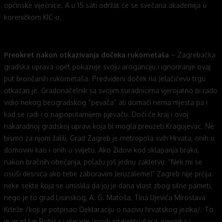
općinske vijećnice. A u 15 sati održat će se svečana akademija u
koreničkom KIC-u.
Preokret nakon otkazivanja dočeka rukometaša
– Zagrebačka
gradska uprava opet pokazuje svoju aroganciju i ignoriranje ovaj
put brončanih rukometaša. Predviđeni doček na Jelačićevu trgu
otkazan je. Gradonačelnik sa svojim suradnicima vjerojatno bi rado
vidio nekog beogradskog “pevača” ali domaći nema mjesta pa i
kad se radi i o najpopularnijem pjevaču. Doći će kraj i ovoj
nakaradnoj gradskoj upravi koja bi mogla preuzeti Kragujevac. Ne
bismo za njom žalili, Grad Zagreb je metropola svih Hrvata, onih u
domovini kao i onih u svijetu. Ako Židovi kod sklapanja braka,
nakon bračnih obećanja, polažu još jednu zakletvu: “Nek mi se
osuši desnica ako tebe zaboravim Jeruzaleme!” Zagreb nije prćija
neke sekte koja se umislila da joj je dana vlast zbog silne pameti,
nego je to grad Lisinskog, A. G. Matoša, Tina Ujevića Miroslava
Krleže /koji je potpisao Deklaraciju o nazivu hrvatskog jezika/. To
je grad Ive Robića i plejade vrsnih intelektualaca, pjesnika i