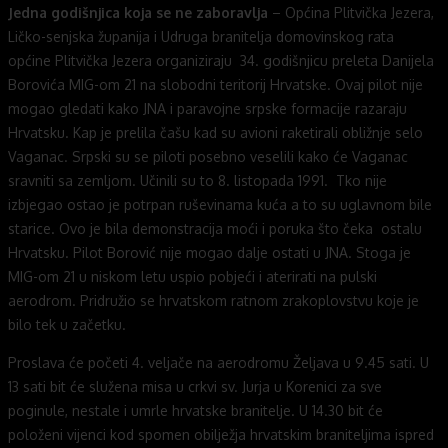
Jedna godišnjica koja se ne zaboravlja
– Općina Plitvička Jezera,
Ličko-senjska županija i Udruga branitelja domovinskog rata
općine Plitvička Jezera organiziraju 34. godišnjicu preleta Danijela
Borovića MIG-om 21 na slobodni teritorij Hrvatske. Ovaj pilot nije
mogao gledati kako JNA i paravojne srpske formacije razaraju
Hrvatsku. Kap je prelila čašu kad su avioni raketirali obližnje selo
Vaganac. Srpski su se piloti posebno veselili kako će Vaganac
sravniti sa zemljom. Učinili su to 8. listopada 1991. Tko nije
izbjegao ostao je potrpan ruševinama kuća a to su uglavnom bile
starice. Ovo je bila demonstracija moći i poruka što čeka ostalu
Hrvatsku. Pilot Borović nije mogao dalje ostati u JNA. Stoga je
MIG-om 21 u niskom letu uspio pobjeći i aterirati na pulski
aerodrom. Pridružio se hrvatskom ratnom zrakoplovstvu koje je
bilo tek u začetku.
Proslava će početi 4. veljače na aerodromu Željava u 9.45 sati. U
13 sati bit će služena misa u crkvi sv. Jurja u Korenici za sve
poginule, nestale i umrle hrvatske branitelje. U 14.30 bit će
položeni vijenci kod spomen obilježja hrvatskim braniteljima ispred