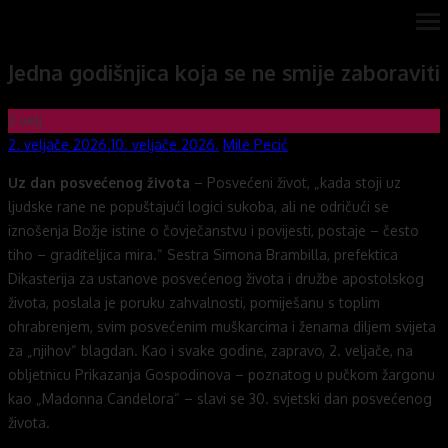
Skip
ope
Novi mostovi com
Dobrodošli na stranice Novi mostovi – Mile Pecić
me
to
Jedna godišnjica koja se ne smije zaboraviti
content
2
velj
Posted
Author
2. veljače 2026.
10. veljače 2026.
Mile Pecić
on
Uz dan posvećenog života
– Posvećeni život, „kada stoji uz
ljudske rane ne popuštajući logici sukoba, ali ne odričući se
iznošenja Božje istine o čovječanstvu i povijesti, postaje – često
tiho – graditeljica mira.“ Sestra Simona Brambilla, prefektica
Dikasterija za ustanove posvećenog života i družbe apostolskog
života, poslala je poruku zahvalnosti, pomiješanu s toplim
ohrabrenjem, svim posvećenim muškarcima i ženama diljem svijeta
za „njihov“ blagdan. Kao i svake godine, zapravo, 2. veljače, na
obljetnicu Prikazanja Gospodinova – poznatog u pučkom žargonu
kao „Madonna Candelora“ – slavi se 30. svjetski dan posvećenog
života.