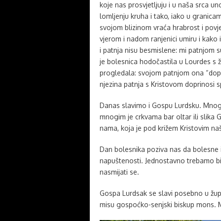
koje nas prosvjetljuju i u naša srca u
lomljenju kruha i tako, iako u granica
svojom blizinom vraća hrabrost i povje
vjerom i nadom ranjenici umiru i kako 
i patnja nisu besmislene: mi patnjom s
je bolesnica hodočastila u Lourdes s ž
progledala: svojom patnjom ona “dopun
njezina patnja s Kristovom doprinosi sp
Danas slavimo i Gospu Lurdsku. Mnoge
mnogim je crkvama bar oltar ili slika
nama, koja je pod križem Kristovim na
Dan bolesnika poziva nas da bolesne 
napuštenosti. Jednostavno trebamo biti
nasmijati se.
Gospa Lurdsak se slavi posebno u župi
misu gospoćko-senjski biskup mons.