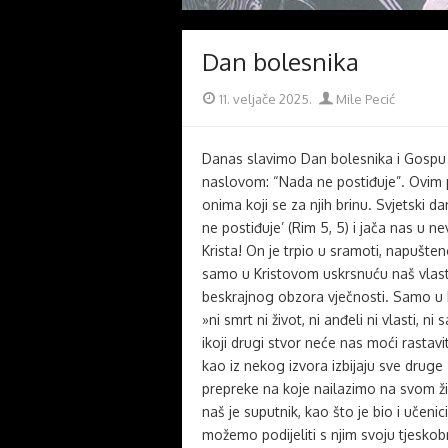
Dan bolesnika
Posted
Author
11. veljače 2025.
Mile Pecić
on
Danas slavimo Dan bolesnika i Gospu 
naslovom: “Nada ne postiđuje”. Ovim 
onima koji se za njih brinu. Svjetski d
ne postiđuje’ (Rim 5, 5) i jača nas u n
Krista! On je trpio u sramoti, napušteno
samo u Kristovom uskrsnuću naš vlasti
beskrajnog obzora vječnosti. Samo u
»ni smrt ni život, ni anđeli ni vlasti, ni
ikoji drugi stvor neće nas moći rastavit
kao iz nekog izvora izbijaju sve druge
prepreke na koje nailazimo na svom ž
naš je suputnik, kao što je bio i učen
možemo podijeliti s njim svoju tjeskobn