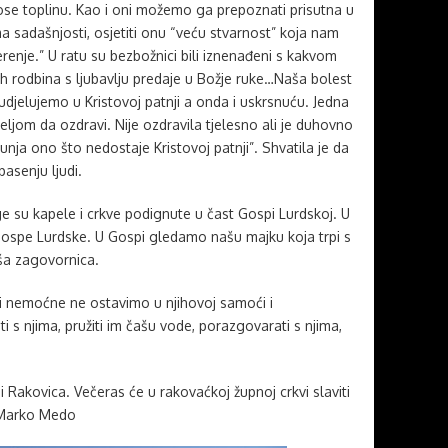
nose toplinu. Kao i oni možemo ga prepoznati prisutna u
ma sadašnjosti, osjetiti onu “veću stvarnost” koja nam
renje.” U ratu su bezbožnici bili iznenađeni s kakvom
ih rodbina s ljubavlju predaje u Božje ruke…Naša bolest
udjelujemo u Kristovoj patnji a onda i uskrsnuću. Jedna
eljom da ozdravi. Nije ozdravila tjelesno ali je duhovno
ja ono što nedostaje Kristovoj patnji”. Shvatila je da
asenju ljudi.
 su kapele i crkve podignute u čast Gospi Lurdskoj. U
 Gospe Lurdske. U Gospi gledamo našu majku koja trpi s
ša zagovornica.
i nemoćne ne ostavimo u njihovoj samoći i
 s njima, pružiti im čašu vode, porazgovarati s njima,
 Rakovica. Večeras će u rakovaćkoj župnoj crkvi slaviti
 Marko Medo