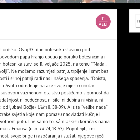
Pr
11
VELJ
Lurdsku. Ovaj 33. dan bolesnika slavimo pod
povodom papa Franjo uputio je poruku bolesnicima i
an bolesnika slavi se 11. veljače 2025. na temu “’Nada…
evolji”. Ne možemo razumjeti patnju, trpljenje i smrt bez
sti i silnoj patnji radi nas i našega spasenja. “Doista,
ti život i određenje nalaze svoje mjesto unutar
 Isusovom vazmenom otajstvu postižemo sigurnost da
 sadašnjost ni budućnost, ni sile, ni dubina ni visina, ni
i od ljubavi Božje« (
Rim
8, 38-39). A iz te “velike nade”
 zrake svjetla koje nam pomažu nadvladati kušnje i
ivotnom putu. I ne samo to: sâm Uskrsli korača s nama,
icima iz Emausa (usp.
Lk
24, 13-53). Poput njih, i mi
ost, svoje brige i razočaranja i slušati njegove riječi