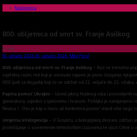
Skip
Naslovnica
Novi mostovi com
Dobrodošli na stranice Novi mostovi – Mile Pecić
to
content
800. obljetnica od smrt sv. Franje Asiškog
10
velj
Posted
Author
10. veljače 2026.
10. veljače 2026.
Mile Pecić
on
800. obljetnica od smrti sv. Franje Asiškog
– Asiz se trenutno prip
svjetskoj razini, red koji je osnovao najavio je javno izlaganje njegovi
000 ljudi za događaj koji će se održati od 22. veljače do 22. ožujka
Papina pomoć Ukrajini
– Usred jakog hladnog vala i ponovljenih rus
generatora, zajedno s lijekovima i hranom. Pošiljka je namijenjena
Newsa /. Ovo je kap u moru ali konkretna pomoć vrijedi više nego tis
Umjetna inteligencija
– U Gospiću, u biskupijskoj dvorani, održao 
promišljanje o suvremenim tehnološkim izazovima te ulozi Crkve u 