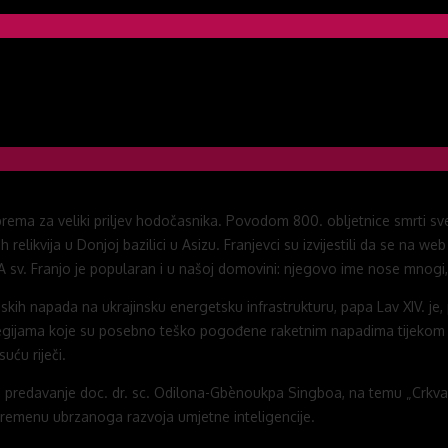
rema za veliki priljev hodočasnika. Povodom 800. obljetnice smrti sveto
h relikvija u Donjoj bazilici u Asizu. Franjevci su izvijestili da se na 
. A sv. Franjo je popularan i u našoj domovini: njegovo ime nose mnog
kih napada na ukrajinsku energetsku infrastrukturu, papa Lav XIV. je,
 regijama koje su posebno teško pogođene raketnim napadima tijekom e
uću riječi.
je predavanje doc. dr. sc. Odilona-Gbènoukpa Singboa, na temu „Crkva
vremenu ubrzanoga razvoja umjetne inteligencije.