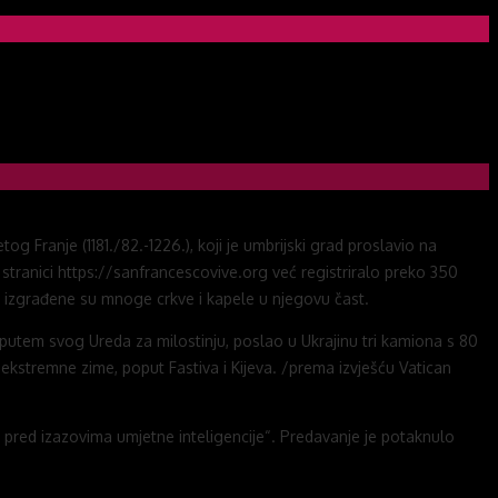
g Franje (1181./82.-1226.), koji je umbrijski grad proslavio na
web stranici https://sanfrancescovive.org već registriralo preko 350
i, izgrađene su mnoge crkve i kapele u njegovu čast.
 putem svog Ureda za milostinju, poslao u Ukrajinu tri kamiona s 80
kstremne zime, poput Fastiva i Kijeva. /prema izvješću Vatican
 pred izazovima umjetne inteligencije“. Predavanje je potaknulo