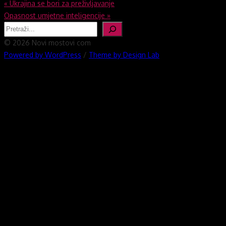
Navigacija
«
Ukrajina se bori za preživljavanje
Opasnost umjetne inteligencije
»
objava
Pretraga
© 2026 Novi mostovi com
Powered by WordPress
/
Theme by Design Lab