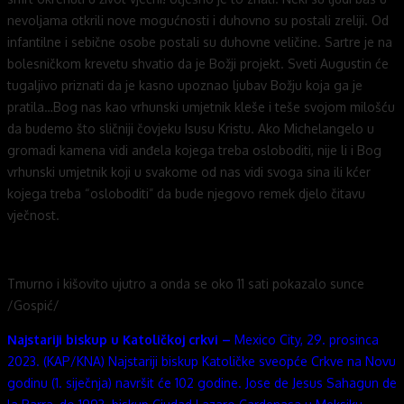
nevoljama otkrili nove mogućnosti i duhovno su postali zreliji. Od
infantilne i sebične osobe postali su duhovne veličine. Sartre je na
bolesničkom krevetu shvatio da je Božji projekt. Sveti Augustin će
tugaljivo priznati da je kasno upoznao ljubav Božju koja ga je
pratila…Bog nas kao vrhunski umjetnik kleše i teše svojom milošću
da budemo što sličniji čovjeku Isusu Kristu. Ako Michelangelo u
gromadi kamena vidi anđela kojega treba osloboditi, nije li i Bog
vrhunski umjetnik koji u svakome od nas vidi svoga sina ili kćer
kojega treba “osloboditi” da bude njegovo remek djelo čitavu
vječnost.
Tmurno i kišovito ujutro a onda se oko 11 sati pokazalo sunce
/Gospić/
Najstariji biskup u Katoličkoj crkvi –
Mexico City, 29. prosinca
2023. (KAP/KNA) Najstariji biskup Katoličke sveopće Crkve na Novu
godinu (1. siječnja) navršit će 102 godine. Jose de Jesus Sahagun de