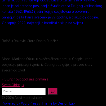
la Parra, do 1993. biskup Ciudad Lazaro Cardenasa u Meksiku,
jedan je od petorice posljednjih živućih otaca Drugog vatikanskog
koncila (1962.-1965.) i jedini koji je sudjelovao u otvorenju.
Sahagun de la Parra svećenik je 77 godina, a biskup 62 godine.
Od srpnja 2022. najstariji je katolički biskup na svijetu.
Božić u Rakovici /foto Darko Rubčić/
Mons. Marijana Ožuru u svećeničkom domu u Gospiću rado
posjećuju prijatelji i vjerici iz Cetingrada gdje je proveo čitav
svećenički život
Navigacija
«
Slunj: novogodišnje primanje
Sveta Obitelj
»
objava
Pretraga
© 2026 Novi mostovi com
Powered by WordPress
/
Theme by Design Lab