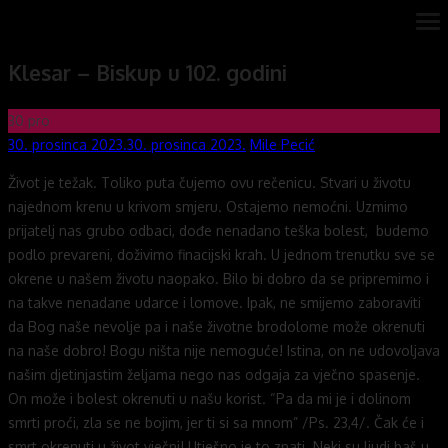
Skip
ope
Novi mostovi com
Dobrodošli na stranice Novi mostovi – Mile Pecić
me
to
Klesar – Biskup u 102. godini
content
30
pro
Posted
Author
30. prosinca 2023.
30. prosinca 2023.
Mile Pecić
on
Život je težak. Toliko puta čujemo ovu rečenicu. Stvari u životu
najednom krenu u krivom smjeru. Ostajemo nemoćni. Uzmimo
prijatelj nas grubo odbaci, dođe nenadano teška bolest, budemo
podlo prevareni, doživimo finacijski krah. U jednom trenutku sve se
okrene u našem životu naopako. Bilo bi dobro da se pripremimo i
na takve nenadane udarce i lomove. Ipak, ne smijemo zaboraviti
da Bog naše nevolje pa i naše životne brodolome može okrenuti
na naše dobro! Bogu ništa nije nemoguće! Istina, on ne udovoljava
našim djetinjastim željama nego nas odgaja za vječno spasenje.
On može i bolest okrenuti u našu korist. “Pa da mi je i dolinom
smrti proći, zla se ne bojim, jer ti si sa mnom” /Ps. 23,4/. Čak će i
smrt okrenuti u život vječni! Utješno je to znati. Neki su ljudi baš u