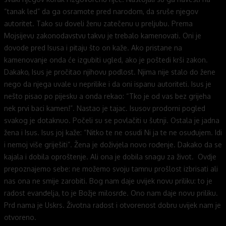
“tanak led” da ga osramote pred narodom, da sruše njegov
autoritet. Tako su doveli ženu zatečenu u preljubu. Prema
Mojsijevu zakonodavstvu takvu je trebalo kamenovati. Oni je
dovode pred Isusa i pitaju što on kaže. Ako pristane na
kamenovanje onda će izgubiti ugled, ako je poštedi krši zakon.
Dakako, Isus je pročitao njihovu podlost. Njima nije stalo do žene
nego da njega uvale u neprilike i da oni ispanu autoriteti. Isus je
nešto pisao po pijesku a onda rekao: “Tko je od vas bez grijeha
nek prvi baci kamen!”. Nastao je tajac. Isusov prodorni pogled
svakog je dotaknuo. Počeli su se povlačiti u šutnji. Ostala je jadna
žena i Isus. Isus joj kaže: “Nitko te ne osudi Ni ja te ne osuđujem. Idi
i nemoj više griješiti”. Žena je doživjela novo rođenje. Dakako da se
kajala i dobila oproštenje. Ali ona je dobila snagu za život. Ovdje
prepoznajemo sebe: ne možemo svoju tamnu prošlost izbrisati ali
nas ona ne smije zarobiti. Bog nam daje uvijek novu priliku: to je
radost evanđelja, to je Božje milosrđe. Ono nam daje novu priliku.
Prd nama je Uskrs. Životna radost i otvorenost dobru uvijek nam je
otvoreno.