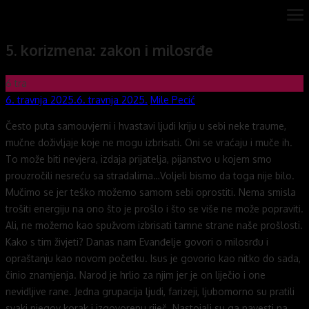
Skip
ope
Novi mostovi com
Dobrodošli na stranice Novi mostovi – Mile Pecić
me
to
5. korizmena: zakon i milosrđe
content
6
tra
Posted
Author
6. travnja 2025.
6. travnja 2025.
Mile Pecić
on
Često puta samouvjerni i hvastavi ljudi kriju u sebi neke traume,
mučne doživljaje koje ne mogu izbrisati. Oni se vraćaju i muče ih.
To može biti nevjera, izdaja prijatelja, pijanstvo u kojem smo
prouzročili nesreću sa stradalima…Voljeli bismo da toga nije bilo.
Mučimo se jer teško možemo samom sebi oprostiti. Nema smisla
trošiti energiju na ono što je prošlo i što se više ne može popraviti.
Ali, ne možemo kao spužvom izbrisati tamne strane naše prošlosti.
Kako s tim živjeti? Danas nam Evanđelje govori o milosrđu i
opraštanju kao novom početku. Isus je govorio kao nitko do sada,
činio znamjenja. Narod je hrlio za njim jer je on liječio i one
nevidljive rane. Jedna grupacija ljudi, farizeji, ljubomorno su pratili
svaki njegov korak i izgovorenu riječ. Nastojali su ga navesti na