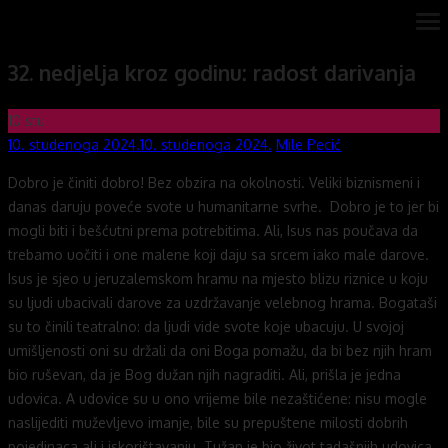
Skip
ope
Novi mostovi com
Dobrodošli na stranice Novi mostovi – Mile Pecić
me
to
32. nedjelja kroz godinu: radost darivanja
content
10
stu
Posted
Author
10. studenoga 2024.
10. studenoga 2024.
Mile Pecić
on
Dobro je činiti dobro! Bez obzira na okolnosti. Veliki biznismeni i
danas daruju poveće svote u humanitarne svrhe. Dobro je to jer bi
mogli biti i bešćutni prema potrebitima. Ali, Isus nas poučava da
trebamo uočiti i one malene koji daju sa srcem iako male darove.
Isus je sjeo u jeruzalemskom hramu na mjesto blizu riznice u koju
su ljudi ubacivali darove za uzdržavanje velebnog hrama. Bogataši
su to činili teatralno: da ljudi vide svote koje ubacuju. U svojoj
umišljenosti oni su držali da oni Boga pomažu, da bi bez njih hram
bio ruševan, da je Bog dužan njih nagraditi. Ali, prišla je jedna
udovica. A udovice su u ono vrijeme bile nezaštićene: nisu mogle
naslijediti muževljevo imanje, bile su prepuštene milosti dobrih
pojedinaca ali i iskorištavanju. Tužan je bio život tadašnjih udovica.