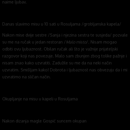
naime ljubav.
Danas slavimo misu u 10 sati u Rosuljama /grobljanska kapela/
Nakon mise dvije sestre /Sanja i njezina sestra te susjeda/ pozvale
su me na ručak u jedan restoran /
Malo misto
/. Nisam mogao
odbiti ovu ljubaznost. Obilan ručak ali što je važnije prijateljski
razgovor koji nas povezuje. Malo sam zbunjen zbog tolike pažnje i
nisam znao kako uzvratiti. Zadužile su me da na neki način
uzvratim. Smišljam kako! Dobrota i ljubaznost nas obvezuju da i mi
uzvratimo na sličan način.
Okupljanje na misu u kapeli u Rosuljama
Nakon dizanja magle Gospić suncem okupan