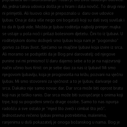
Ali, jedna takva udovica došla je u hram i dala novčić. To drugi nisu
ni primjetili. Ali Isuovo oko je prepoznalo u daru ove udovice
ljubav. Ona je dala više nego oni bogataši koji su dali svoj suvišak i
to da ih ljudi vide. Možda je ljubav roditelja najbolji primjer: majka
se ustaje u pola noći i prilazi bolesnom djetetu. Čini to iz ljubavi. U
roditeljskom domu doživjeli smo ljubav koja nam je “pogonsko”
gorivo za čitav život. Sjećamo se majčine ljubavi koja izvire iz srca.
Ali moramo se podsjetiti da je Bog prvi darovatelj: od njegove
punine svi mi primismo! U daru dajemo sebe a to je na najizvrsniji
način učinio Isus Krist: on je sebe dao za nas iz ljubavi! Mi smo
njegovom ljubavlju, koja je progovorila na križu, pozvani na vječnu
ljubav. Mi smo stovoreni za vječnost a to je ljubav, darivanje od
srca. Dakako nije samo novac dar. Dar srca može biti oprost bratu
koji nas je teško ranio. Dar srca može biti suosjećanje s onima koji
trpe, koji su pogođeni smrću drage osobe. Samo to nas ispunja
radošću a sve ostalo je “mjed što zveči i cimbal što ječi”.
Jednostavno rečeno ljubav prema potrebitima, malenima,
ranjenima u duši pokazatelj je onoga božanskog u nama. Bog je