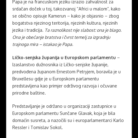
Papa je na francuskom jeziku izrazio zahvalnost za
srdačan doček u toj, takozvanoj “Africi u malom”, kako
se obično opisuje Kamerun – kako je objasnio – zbog
bogatstva njezinog teritorija, njezinih kultura, njezinih
jezika i tradicija.
Ta raznolikost nije slabost: ona je blago.
Ona je obećanje bratstva i čvrst temelj za izgradnju
trajnoga mira – istakao je Papa.
Ličko-senjska županija u Europskom parlamentu
–
Izaslanstvo dužnosnika iz Ličko-senjske županije,
predvođena županom Ernestom Petryjem, boravila je u
Bruxellesu gdje je u Europskom parlamentu
predstavljena kao primjer održivog razvoja i očuvane
prirodne baštine.
Predstavljanje je održano u organizaciji zastupnice u
Europskom parlamentu Sunčane Glavak, koja je bila
domaćin susreta, a nazočili su i europarlamentarci Karlo
Ressler i Tomislav Sokol.