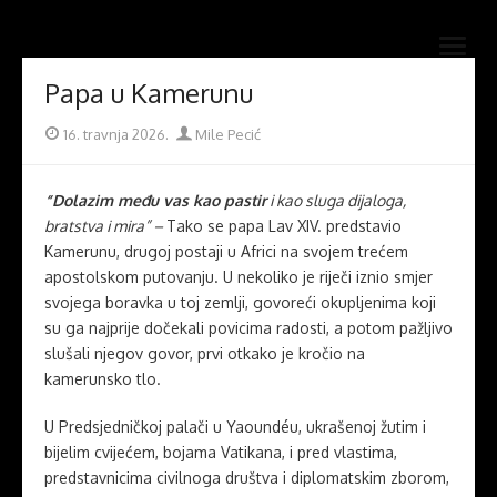
Skip
Novi mostovi com
to
Dobrodošli na stranice Novi mostovi – Mile Pecić
open
content
menu
Papa u Kamerunu
Posted
Author
16. travnja 2026.
Mile Pecić
on
“Dolazim među vas kao pastir
i kao sluga dijaloga,
bratstva i mira” –
Tako se papa Lav XIV. predstavio
Kamerunu, drugoj postaji u Africi na svojem trećem
apostolskom putovanju. U nekoliko je riječi iznio smjer
svojega boravka u toj zemlji, govoreći okupljenima koji
su ga najprije dočekali povicima radosti, a potom pažljivo
slušali njegov govor, prvi otkako je kročio na
kamerunsko tlo.
U Predsjedničkoj palači u Yaoundéu, ukrašenoj žutim i
bijelim cvijećem, bojama Vatikana, i pred vlastima,
predstavnicima civilnoga društva i diplomatskim zborom,