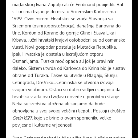
mađarskog Ivana Zapolju ali će Ferdinand pobijediti. Rat
s Turcima trajao je do mira u Sriijemskim Karlovcima
1699. Ovim mirom Hrvatskoj se vraća Slavonija sa
Srijemom (osim jugoistočnoga), današnja Banovina do
Une, Kordun od Korane do gornje Gline i čitava Lika i
Krbava. Južni hrvatski krajevi oslobođeni su od osmanske
vlasti. Novi gospodar postala je Mletačka Republika.
Ipak, Hrvatska je opstala u iscrpljućom otporu
Osmanlijama. Turska moć opada ali još je pravi mir
daleko. Sistem utvrda od Karlovca do Knina bio je sustav
obrane od Turaka. Takve su utvrde u Blagaju, Slunju,
Cetingradu, Drežniku…Cetininska se utvdrda izdvaja
svojom veličinom. Ostaci su dobro vidljivi i sanjamo da
hrvatska vlada ovu tvrđavu dovede u prvobitno stanje.
Neka su sredstva uložena ali sanjamo da bude
obnovljena u svoj svojoj veličini i ljepoti. Postoji i društvo
Cetin 1527.
koje se brine o ovom spomeniku velike
povijesne i kulturne vrijednosti.