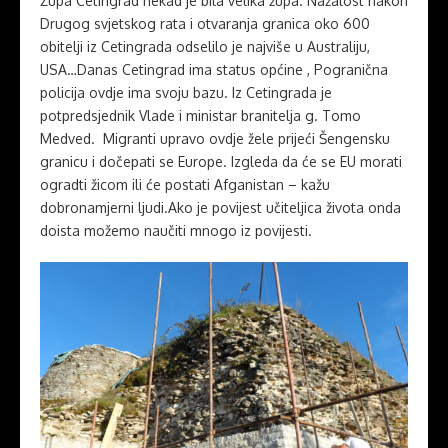
Župa Cetingrad nekad je bila velika župa. Nažalost nakon
Drugog svjetskog rata i otvaranja granica oko 600
obitelji iz Cetingrada odselilo je najviše u Australiju,
USA…Danas Cetingrad ima status općine , Pogranična
policija ovdje ima svoju bazu. Iz Cetingrada je
potpredsjednik Vlade i ministar branitelja g. Tomo
Medved. Migranti upravo ovdje žele prijeći Šengensku
granicu i dočepati se Europe. Izgleda da će se EU morati
ogradti žicom ili će postati Afganistan – kažu
dobronamjerni ljudi.Ako je povijest učiteljica života onda
doista možemo naučiti mnogo iz povijesti.