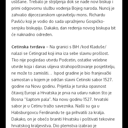
uslišane. Trebalo je strpljenja dok se nađe novi biskup i
primi odgovornu službu vođenja Bojeg naroda. Nuncij je
zahvalio dijecezanskom upravitelju mons. Richardu
Pavliću koji je vodio do sada upražnjenu Gospićko-
senjsku biskupiju. Dakako, dan ređenja novog biskupa bit
će naknadno određen.
Cetinska tvrđava
– Na granici s BiH /kod Kladuše/
nalazi se Cetingrad koji ima iza sebe slavnu prošlost.
Tko nije pogledao utvrdu Podcetin, ostatke velebne
utvrde koja i danas ulijeva strahopoštovanje posjetitelju,
ne može to zamisliti. . Ispod gradine je bio franjevački
samostan u kojem je održan slavni Cetinski sabor 1527.
godine na Novu godinu. Prijetila je turska opasnost
čitavoj Europi a Hrvatska je prva na udaru nakon što je
Bosna “šaptom pala”. Na novu godinu 1527. hrvatski
sabor je u Cetinu tražio saveznika. Našli su ga u
Habsburgovcu Ferdinandu te ga prihvatili za kralja.
Dakako, on je obećo braniti Hrvatsku i poštivati tekovine
hrvatskog kraljevstva. Dio plemstva izabrao je