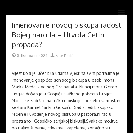
Skip
Novi mostovi com
to
Dobrodošli na stranice Novi mostovi – Mile Pecić
open
content
menu
Imenovanje novog biskupa radost
Bojeg naroda – Utvrda Cetin
propada?
Posted
Author
8. listopada 2024.
Mile Pecić
on
Vijest koja je jučer bila udarna vijest na svim portalima je
imenovanje gospićko-senjskog biskupa u osobi mons.
Marka Mede iz vojnog Ordinariata. Nuncij mons Giorgo
Lingua došao je u Gospič i službeno potvrdio tu vijest.
Nuncij se zadržao na ručku u biskuiji i posjetio samostan
sestara Karmelićanki u Gospiću. Sad slijedi biskupsko
ređenje i uvođenje novog biskupa u pastoralni rad u
prostranoj Gospićko-senjskoj biskupiji.Svakako molitve
po našim župama, crkvama i kapelama, konačno su