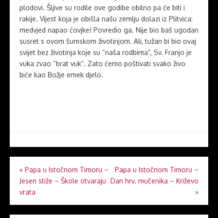
plodovi. Šljive su rodile ove godibe obilno pa će biti i
rakije. Vijest koja je obišla našu zemlju dolazi iz Plitvica:
medvjed napao ćovjke! Povredio ga. Nije bio baš ugodan
susret s ovom šumskom životinjom. Ali, tužan bi bio ovaj
svijet bez životinja koje su “naša rodbima”, Sv. Franjo je
vuka zvao “brat vuk”. Zato ćemo poštivati svako živo
biće kao Božje emek djelo.
Navigacija
«
Papa u Istočnom Timoru –
Papa u Istočnom Timoru –
Jesen stiže – Škole otvaraju
Dan hrv. mučenika – Križevo
objava
vrata
»