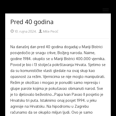
Skip
Novi mostovi com
to
Dobrodošli na stranice Novi mostovi – Mile Pecić
open
content
menu
Pred 40 godina
Posted
Author
10. rujna 2024.
Mile Pecić
on
Na današnj dan pred 40 godina događaj u Mariji Bistrici
posvjedočio je snagu crkve, Božjeg naroda. Naime,
godine 1984. okupilo se u Mariji Bistrici 400.000 vjernika.
Povod je bio i 13 stoljeća pokrštavanja Hrvata. Sjetimo se
da su komunističke vlasti gledale na ovaj skup kao
opasnost za režim. Vjernicima se nije moglo manipulirati.
Režim je okoštao i mogao je ponuditi samo represiju i
glupe parole kojima je pokušavao obmanuti narod. Sve
je to djelovalo beživotno…Papa Ivan Pavao II posjetio je
Hrvatsku tri puta. Istaknimo onaj posjet 1994. u jeku
agresije na Hrvatsku. Na hipodromu u Zagrebu
računamo da se okupilo miljun ljudi. Ovo je samo