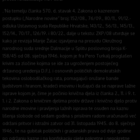
.”
Na temelju članka 570. d. stavak 4. Zakona o kaznenom
postupku („Narodne novine” broj: 152/08., 76/09., 80/11., 91/12.-
odluka Ustavnog suda Republike Hrvatske, 143/12., 56/13., 145/13.,
152/14., 70/17., 126/19. i 80/22., dalje u tekstu: ZKP/08 utvrđuje se
kako je revizija Marije Žalac izjavljena na presudu Okružnog
narodnog suda srednje Dalmacije u Splitu poslovnog broja K-
158/45 od 08. siječnja 1946. kojom je fra Pero Turkalj proglašen
krivim za zločine kojima se ide za ugroženjem postojećeg
državnog uređenja D.F.J. i osnovnih političkih demokratskih
tekovina oslobodilačkog rata, pomagajući oružane bande
ljudstvom i hranom, kradeći imovinu i kušajući da se naprave lažne
isprave kojom je, čime je počinio krivična djela iz članka 2., 11. i 9. t.
1. i 2. Zakona o krivičnim djelima protiv države i krivično djelo protiv
narodne imovine i pravljenja lažnih isprava te osuđen na kaznu
lišenja slobode od sedam godina s prisilnim radom uračunavši već
održani pritvor i istražni zatvor od 31. listopada 1945. do 8. siječnja
1946., te na gubitak političkih i građanskih prava od dvije godine
po održanju kazne i na konfiskaciju cijele pokretne i nepokretne