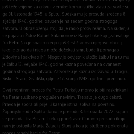
još teže vrijeme za crkvu i vjernike: komunističke vlasti zatvorile su
ga 31. listopada 1945. u Splitu. Sudska mu je presuda izrečena 8.
siječnja 1946. godine: osuđen je na sedam godina strogoga
zatvora. U obrazloženju stoji da je radio protiv režima. Na suđenju
se pojavio i Židov Rafael Salamonov iz Banje Luke koji „zahvaljuje
fra Petru što je spasio njega i još šest članova njegove obitelji,
iako je znao da i njega može dočekati smrt bude li pomagao
Židovima i sakrivao ih“. Njegov je odvjetnik uložio žalbu i na tu mu
je žalbu 13. veljače 1946. godine kazna povećana na dvanaest
godina strogoga zatvora. Zatvorsku je kaznu izdržavao u Trogiru,
Sisku i Staroj Gradiški, gdje je 17. srpnja 1948. godine i preminuo.
Ovaj montirani proces fra Petru Turkalju morao je biti raskrinkan i
fra Petar službeno proglašen nevinim. Trebalo je dugo čekati.
Pravda je spora ali prije ili kasnije istina ispliva na površinu.
Županijski sud u Splitu donio je presudu 3. listopada 2022. kojom
se presuda fra Petaru Turkalj poništava: Citiramo presudu (koju
nam je ustupila Marija Žalac iz Slunj a koja je službeno pokrenula
proces rehabilitacije fra Petra: