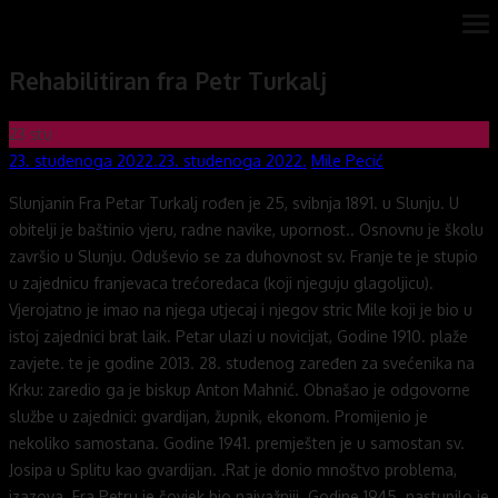
Skip
ope
Novi mostovi com
Dobrodošli na stranice Novi mostovi – Mile Pecić
me
to
Rehabilitiran fra Petr Turkalj
content
23
stu
Posted
Author
23. studenoga 2022.
23. studenoga 2022.
Mile Pecić
on
Slunjanin Fra Petar Turkalj rođen je 25, svibnja 1891. u Slunju. U
obitelji je baštinio vjeru, radne navike, upornost.. Osnovnu je školu
završio u Slunju. Oduševio se za duhovnost sv. Franje te je stupio
u zajednicu franjevaca trećoredaca (koji njeguju glagoljicu).
Vjerojatno je imao na njega utjecaj i njegov stric Mile koji je bio u
istoj zajednici brat laik. Petar ulazi u novicijat, Godine 1910. plaže
zavjete. te je godine 2013. 28. studenog zaređen za svećenika na
Krku: zaredio ga je biskup Anton Mahnić. Obnašao je odgovorne
službe u zajednici: gvardijan, župnik, ekonom. Promijenio je
nekoliko samostana. Godine 1941. premješten je u samostan sv.
Josipa u Splitu kao gvardijan. .Rat je donio mnoštvo problema,
izazova. Fra Petru je čovjek bio najvažniji. Godine 1945. nastupilo je