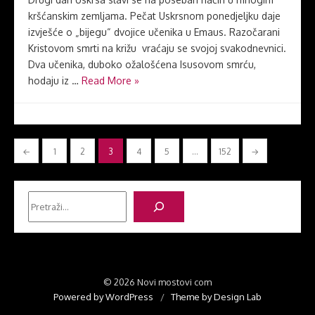
kršćanskim zemljama. Pečat Uskrsnom ponedjeljku daje
izvješće o „bijegu“ dvojice učenika u Emaus. Razočarani
Kristovom smrti na križu vraćaju se svojoj svakodnevnici.
Dva učenika, duboko ožalošćena Isusovom smrću,
hodaju iz …
Read More »
Brojevi
←
1
2
3
4
5
…
152
→
stranica
objava
Pretraga
© 2026 Novi mostovi com
Powered by WordPress
/
Theme by Design Lab