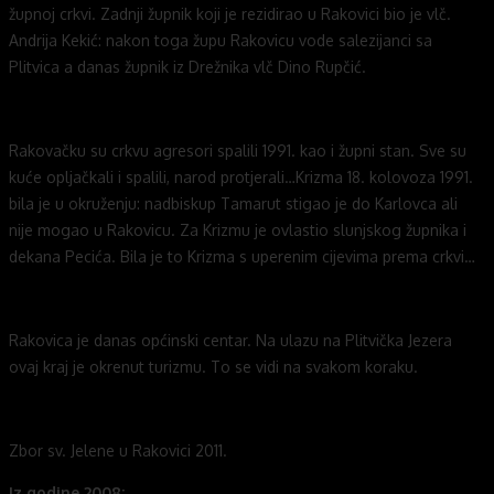
župnoj crkvi. Zadnji župnik koji je rezidirao u Rakovici bio je vlč.
Andrija Kekić: nakon toga župu Rakovicu vode salezijanci sa
Plitvica a danas župnik iz Drežnika vlč Dino Rupčić.
Rakovačku su crkvu agresori spalili 1991. kao i župni stan. Sve su
kuće opljačkali i spalili, narod protjerali…Krizma 18. kolovoza 1991.
bila je u okruženju: nadbiskup Tamarut stigao je do Karlovca ali
nije mogao u Rakovicu. Za Krizmu je ovlastio slunjskog župnika i
dekana Pecića. Bila je to Krizma s uperenim cijevima prema crkvi…
Rakovica je danas općinski centar. Na ulazu na Plitvička Jezera
ovaj kraj je okrenut turizmu. To se vidi na svakom koraku.
Zbor sv. Jelene u Rakovici 2011.
Iz godine 2008: