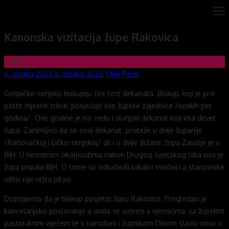
Skip
ope
Novi mostovi com
Dobrodošli na stranice Novi mostovi – Mile Pecić
me
to
Kanonska vizitacija župe Rakovica
content
6
ožu
Posted
Author
6. ožujka 2023.
6. ožujka 2023.
Mile Pecić
on
Gospićko-senjsku biskupiju čini šest dekanata. Biskup, koji je prvi
pastir mjesne crkve, posjećuje sve župske zajednice /svakih pet
godina/. Ove godine je na redu i slunjski dekanat koji ima devet
župa. Zanimljivo da se ovaj dekanat proteže u dvije županije
/Karlovačkoj i Ličko-senjskoj/ ali i u dvije države: župa Zavalje je u
BiH. U nesretnim okolnostima nakon Drugog svjetskog rata ova je
župa pripala BiH. O tome su odlućivali lokalni moćnici a stanovnike
nitko nije ništa pitao.
Doznajemo da je biskup posjetio župu Rakovicu. Pregledao je
kancelarijsko poslovanje a onda se susreo s vjernicima: sa župskim
pastoralnim vijećem te s narodom i župnikom Dinom slavio misu u