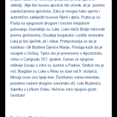
obitelji. .Nije bio Isusov apostol niti učenik, ali je pomno
svjedočanstva apostola. Zato je mogao tako vjerno i
autentično zabilježiti Isusove Riječi i djela. Pratio je sv.
Pavla na njegovom drugom i trećem misijskom
putovanju. Evanđelje sv. Luke Luke ističe Božje milosrđe
prema grešnicima. Osuđuje bogataše i uzdiže siromahe.
Luka je bio liječnik, ali i slikar. Pretpostavlja se da je
naslikao i lik Blažene Djevice Marije. Predaja kaže da je
razapet u Grčkoj. Tijelo mu je preneseno u Apostolsku
crkvu u Carigradu 357. godine. Danas se njegove
relikvije čuvaju u crkvi sv. Justine u Padovi. Simbol mu je
vol. Blagdan sv. Luke u Rimu se slavi od 9. stoljeća.
Mnogi nose ovo lijepi ime. Čestitamo svima imendan,
posebno našem dragom svećeniku vlč. Luki Blaževiću,
župniku u Lićkom Osiku. Večeras smo njegovi gosti-
čestitari!