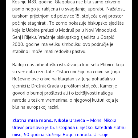
Kosinju 1483. godine. Glagoljica nije bila samo crkveno
pismo nego je rabljena i u svagdanjoj uporabi. Nažalost,
turskom prijetnjom od polovice 15. stoljeća ovaj prostor
počinje stagnirati. To zorno pokazuje biskupsko sjedište
koje iz Udbine prelazi u Modruš pa u Novi Vinodolski,
Senj i Rijeku. Vraćanje biskupskog sjedišta u Gospić
2000. godine ima veliku simboliku: ovo područje je
stabilno i može imati redovitu pastvu.
Raduju nas arheološka istraživanja kod sela Plitvice koja
su već dala rezultate. Ostaci upućuju na crkvu sv. Jurja.
Ruševine ove crkve na blagdan sv. Jurja pohađali su
vjernici iz Drežnik Grada u prošlom stoljeću. Kamenje
govori o burnoj prošlosti ali i o izdržljivosti našega
naroda u teškim vremenima, o njegovoj kulturi koja je
bila na europskoj razini.
Zlatna misa mons.. Nikole Uravića
– Mons. Nikola
Uravić proslavio je 15. listopada u riječkoj katedrali zlatnu
misu, 50 godina služenja Bogu i narodu. U istoje