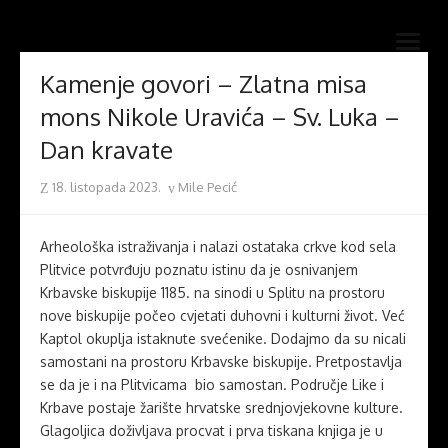
Skip
Novi mostovi com
to
Dobrodošli na stranice Novi mostovi – Mile Pecić
open
content
menu
Kamenje govori – Zlatna misa
mons Nikole Uravića – Sv. Luka –
Dan kravate
Posted
Author
18. listopada 2023.
Mile Pecić
on
Arheološka istraživanja i nalazi ostataka crkve kod sela
Plitvice potvrđuju poznatu istinu da je osnivanjem
Krbavske biskupije 1185. na sinodi u Splitu na prostoru
nove biskupije počeo cvjetati duhovni i kulturni život. Već
Kaptol okuplja istaknute svećenike. Dodajmo da su nicali
samostani na prostoru Krbavske biskupije. Pretpostavlja
se da je i na Plitvicama bio samostan. Područje Like i
Krbave postaje žarište hrvatske srednjovjekovne kulture.
Glagoljica doživljava procvat i prva tiskana knjiga je u