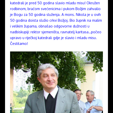
katedrali je pred 50 godina slavio mladu misu! Okružen
rodbinom, braćom svećenicima i pukom Božjim zahvalio
je Bogu za 50 godina služenja. A mons. Nikola je u ovih
50 godina doista služio crkvi Božjoj. Bio župnik na malim
i velikim župama, obnašao odgovorne dužnosti u
nadbiskupiji: rektor sjemeništa, ravnatelj karitasa…počeo
upravo u riječkoj katedrali gdje je slavio i mladu misu.
Čestitamo!