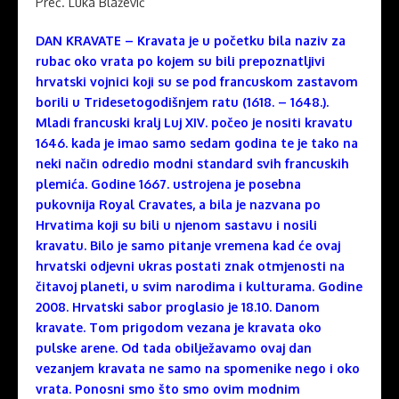
Preč. Luka Blažević
DAN KRAVATE – Kravata je u početku bila naziv za
rubac oko vrata po kojem su bili prepoznatljivi
hrvatski vojnici koji su se pod francuskom zastavom
borili u Tridesetogodišnjem ratu (1618. – 1648.).
Mladi francuski kralj Luj XIV. počeo je nositi kravatu
1646. kada je imao samo sedam godina te je tako na
neki način odredio modni standard svih francuskih
plemića. Godine 1667. ustrojena je posebna
pukovnija Royal Cravates, a bila je nazvana po
Hrvatima koji su bili u njenom sastavu i nosili
kravatu. Bilo je samo pitanje vremena kad će ovaj
hrvatski odjevni ukras postati znak otmjenosti na
čitavoj planeti, u svim narodima i kulturama. Godine
2008. Hrvatski sabor
proglasio je 18.10. Danom
kravate. Tom prigodom vezana je kravata oko
pulske arene. Od tada obilježavamo ovaj dan
vezanjem kravata ne samo na spomenike nego i oko
vrata. Ponosni smo što smo ovim modnim