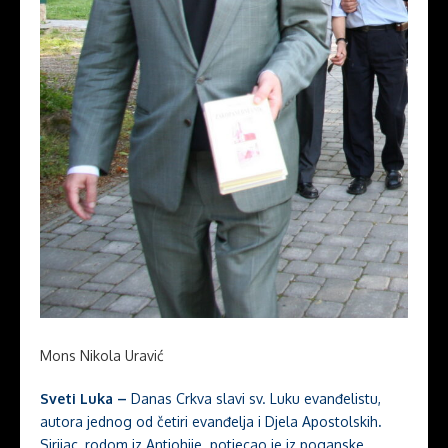
Mons Nikola Uravić
Sveti Luka –
Danas Crkva slavi sv. Luku evanđelistu,
autora jednog od četiri evanđelja i Djela Apostolskih
.
Sirijac, rodom iz Antiohije. potjecao je iz poganske