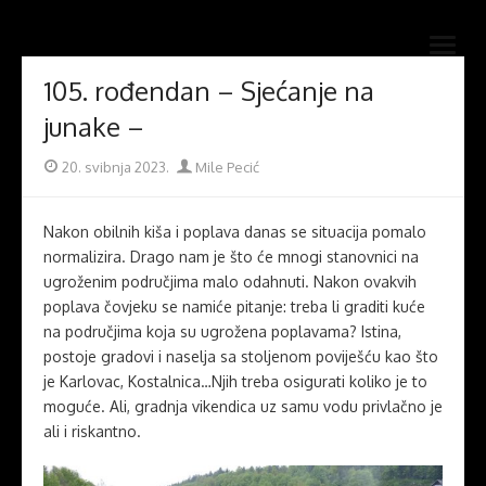
Skip
Novi mostovi com
to
Dobrodošli na stranice Novi mostovi – Mile Pecić
open
content
menu
105. rođendan – Sjećanje na
junake –
Posted
Author
20. svibnja 2023.
Mile Pecić
on
Nakon obilnih kiša i poplava danas se situacija pomalo
normalizira. Drago nam je što će mnogi stanovnici na
ugroženim područjima malo odahnuti. Nakon ovakvih
poplava čovjeku se namiće pitanje: treba li graditi kuće
na područjima koja su ugrožena poplavama? Istina,
postoje gradovi i naselja sa stoljenom poviješću kao što
je Karlovac, Kostalnica…Njih treba osigurati koliko je to
moguće. Ali, gradnja vikendica uz samu vodu privlačno je
ali i riskantno.