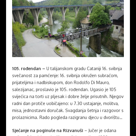
105. rođendan –
U talijanskom gradu Cataniji 16. svibnja
svečanost za pamćenje: 16. svibnja okružen subraćom,
prijateljima i nadbiskupom, don Rodolfo Di Mauro,
salezijanac, proslavio je 105. rođendan. Ugasio je 105
svijećica na torti uz pljesak i dobre želje prisutnih. Njegov
radni dan protiče uobičajeno: u 7.30 ustajanje, molitva,
misa, jednostavni doručak. Svagdanja šetnja i razgovor s
prolaznicima. Rado pogleda razigranu djecu u dvorištu…
Sjećanje na poginule na Rizvanuši
– Jučer je odana