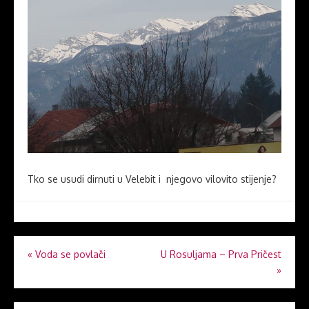
Tko se usudi dirnuti u Velebit i njegovo vilovito stijenje?
Navigacija
«
Voda se povlači
U Rosuljama – Prva Pričest
»
objava