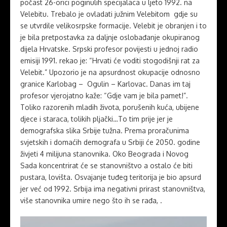
počast 26-orici poginulih specijalaca u ljeto 1992. na
Velebitu. Trebalo je ovladati južnim Velebitom gdje su
se utvrdile velikosrpske formacije. Velebit je obranjen i to
je bila pretpostavka za daljnje oslobađanje okupiranog
dijela Hrvatske. Srpski profesor povijesti u jednoj radio
emisiji 1991. rekao je: “Hrvati će voditi stogodišnji rat za
Velebit.” Upozorio je na apsurdnost okupacije odnosno
granice Karlobag – Ogulin – Karlovac. Danas im taj
profesor vjerojatno kaže: “Gdje vam je bila pamet!”.
Toliko razorenih mladih života, porušenih kuća, ubijene
djece i staraca, tolikih pljački…To tim prije jer je
demografska slika Srbije tužna. Prema proračunima
svjetskih i domaćih demografa u Srbiji će 2050. godine
živjeti 4 milijuna stanovnika. Oko Beograda i Novog
Sada koncentrirat će se stanovništvo a ostalo će biti
pustara, lovišta. Osvajanje tuđeg teritorija je bio apsurd
jer već od 1992. Srbija ima negativni prirast stanovništva,
više stanovnika umire nego što ih se rađa, .